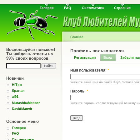
Галерея
FAQ
Систематика
Строение
Главная
Воспользуйся поиском!
Профиль пользователя
Ты найдешь ответы на
Регистрация
Вход
Забыли па
99% своих вопросов.
Имя пользователя:
*
Новички
Укажите ваше имя на сайте Клуб Любителей
HiTpo
Spartan
Пароль:
*
ai91
MurashkaMessor
Укажите пароль, соответствующий вашему им
DavidManvir
Основное меню
Галерея
FAQ
Систематика