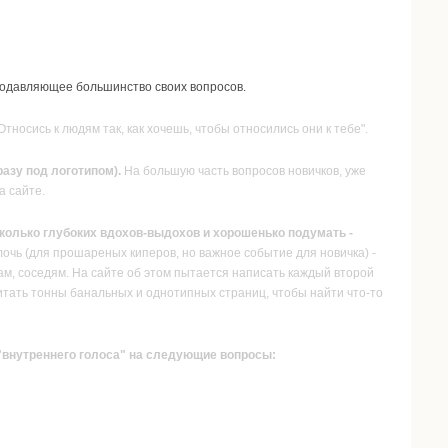
подавляющее большинство своих вопросов.
тносись к людям так, как хочешь, чтобы относились они к тебе".
азу под логотипом).
На большую часть вопросов новичков, уже
а сайте.
есколько глубоких вдохов-выдохов и хорошенько подумать -
лочь (для прошареных киперов, но важное событие для новичка) -
ам, соседям. На сайте об этом пытается написать каждый второй
ечитать тонны банальных и однотипных страниц, чтобы найти что-то
 "внутреннего голоса" на следующие вопросы: