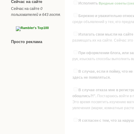
Сейчас на сайте
Исполнять
Вредные советы (ско
Сейчас на сайте
0
пользователей
и
643 гостя
.
Бережно и уважительно относи
среди объявлений у тех, кто предл
Излагать свои мысли на сайт
размещать их на сайте. Сейчас это
Просто реклама
При оформлении блога, или за
рук, изыскать способы выполнить 
В случае, если я пойму, что н
здесь не появляться.
В случае отказа мне в регистр
обошлись?!".
Постараюсь войти в 
Это время посвятить изучению матер
увлечения (марки, комнатные растен
Я согласен с тем, что за наруш