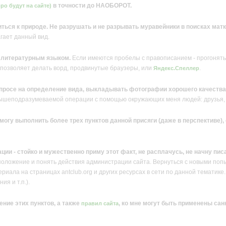
в точности до НАОБОРОТ.
ро будут на сайте)
ться к природе. Не разрушать и не разрывать муравейники в поисках матк
агает данный вид.
е литературным языком.
Если имеются пробелы с правописанием - прогонять 
 позволяет делать ворд, продвинутые браузеры, или
.
Яндекс.Спеллер
просе на определение вида, выкладывать фотографии хорошего качества
вышеподразумеваемой операции с помощью окружающих меня людей: друзья, 
е могу выполнить более трех пунктов данной присяги (даже в перспективе
ации - стойко и мужественно приму этот факт, не расплачусь, не начну пис
положение и понять действия администрации сайта. Вернуться с новыми поп
иала на страницах antclub.org и других ресурсах в сети по данной тематике. 
ия и т.п.).
ение этих пунктов, а также
, ко мне могут быть применены сан
правил сайта