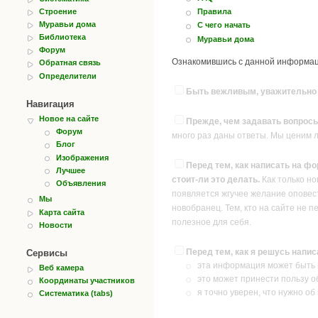
Строение
Правила
Муравьи дома
С чего начать
Библиотека
Муравьи дома
Форум
Ознакомившись с данной информаци
Обратная связь
Определители
Быть вежливым, уважительно о
Навигация
Новое на сайте
Прежде, чем задавать вопросы
Форум
много раз даны ответы. Мы ценим 
Блог
Изображения
Перед тем, как написать на фо
Лучшее
стоит-ли это делать.
Как только но
Объявления
появляется жгучее желание оповест
Мы
новобранец. Тем, кто на сайте не п
Карта сайта
полезное для себя.
Новости
Перед тем, как я решусь напи
Сервисы
эта информация может быть и
Веб камера
это может принести пользу о
Координаты участников
я точно уверен, что нужно об
Систематика (tabs)