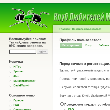
›
Главная
Профиль пользователя
Воспользуйся поиском!
Профиль пользователя
Ты найдешь ответы на
Регистрация
Вход
Забыли
99% своих вопросов.
Новички
Перед началом регистрации,
HiTpo
Здравствуй, уважаемый кандидат в
Spartan
ai91
Прежде, чем перейти к процессу ре
MurashkaMessor
DavidManvir
В случае, если твои взгляды будут
Основное меню
Вступая в ряды Клуба Любителей Му
Галерея
Прежде, чем начать что-либо п
FAQ
FAQ
Систематика