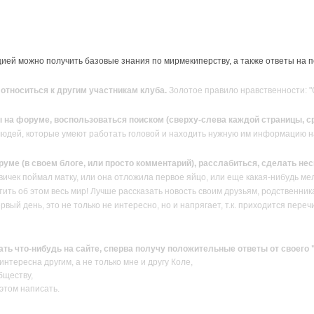
ей можно получить базовые знания по мирмекиперству, а также ответы на 
тноситься к другим участникам клуба.
Золотое правило нравственности: "О
 на форуме, воспользоваться поиском (сверху-слева каждой страницы, ср
людей, которые умеют работать головой и находить нужную им информацию н
руме (в своем блоге, или просто комментарий), расслабиться, сделать н
вичек поймал матку, или она отложила первое яйцо, или еще какая-нибудь ме
ить об этом весь мир! Лучше рассказать новость своим друзьям, родственник
ервый день, это не только не интересно, но и напрягает, т.к. приходится пер
сать что-нибудь на сайте, сперва получу положительные ответы от своего
нтересна другим, а не только мне и другу Коле,
бществу,
 этом написать.