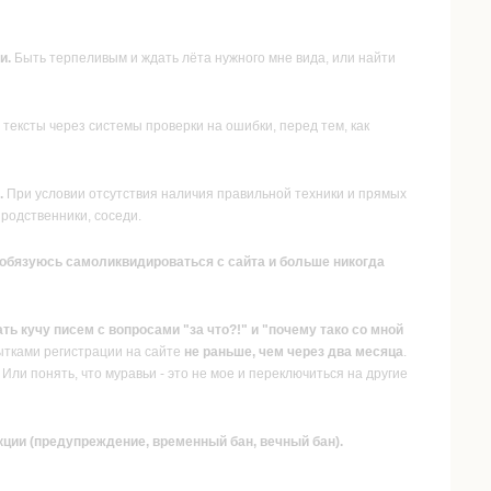
и.
Быть терпеливым и ждать лёта нужного мне вида, или найти
тексты через системы проверки на ошибки, перед тем, как
.
При условии отсутствия наличия правильной техники и прямых
родственники, соседи.
), обязуюсь самоликвидироваться с сайта и больше никогда
ать кучу писем с вопросами "за что?!" и "почему тако со мной
ытками регистрации на сайте
не раньше, чем через два месяца
.
Или понять, что муравьи - это не мое и переключиться на другие
кции (предупреждение, временный бан, вечный бан).