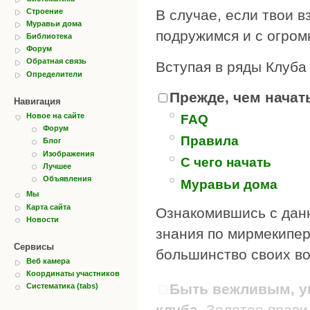
Строение
В случае, если твои в
Муравьи дома
подружимся и с огром
Библиотека
Форум
Обратная связь
Вступая в ряды Клуба
Определители
Прежде, чем начать
Навигация
Новое на сайте
FAQ
Форум
Правила
Блог
Изображения
С чего начать
Лучшее
Объявления
Муравьи дома
Мы
Карта сайта
Ознакомившись с дан
Новости
знания по мирмекипер
Сервисы
большинство своих во
Веб камера
Координаты участников
Быть вежливым, ув
Систематика (tabs)
клуба.
Золотое правил