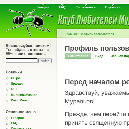
Галерея
FAQ
Систематика
Строение
›
Главная
Профиль пользователя
Воспользуйся поиском!
Профиль пользов
Ты найдешь ответы на
99% своих вопросов.
Регистрация
Вход
Забыли па
Новички
HiTpo
Перед началом ре
Spartan
ai91
Здравствуй, уважаемы
MurashkaMessor
Муравьев!
DavidManvir
Основное меню
Прежде, чем перейти 
Галерея
принять священную пр
FAQ
Систематика