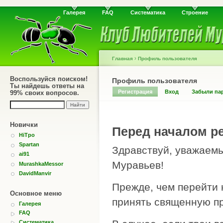
Галерея
FAQ
Систематика
Строение
›
Главная
Профиль пользователя
Воспользуйся поиском!
Профиль пользователя
Ты найдешь ответы на
Регистрация
Вход
Забыли па
99% своих вопросов.
Новички
Перед началом ре
HiTpo
Spartan
Здравствуй, уважаемы
ai91
Муравьев!
MurashkaMessor
DavidManvir
Прежде, чем перейти 
Основное меню
принять священную пр
Галерея
FAQ
Систематика