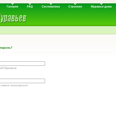
Галерея
FAQ
Систематика
Строение
Муравьи дома
 пароль?
лей Муравьев.
у имени пользователя.