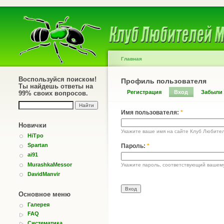
Главная
Воспользуйся поиском!
Профиль пользователя
Ты найдешь ответы на
Регистрация
Вход
Забыли
99% своих вопросов.
Имя пользователя:
*
Новички
Укажите ваше имя на сайте Клуб Любите
HiTpo
Spartan
Пароль:
*
ai91
MurashkaMessor
Укажите пароль, соответствующий вашем
DavidManvir
Основное меню
Галерея
FAQ
Систематика