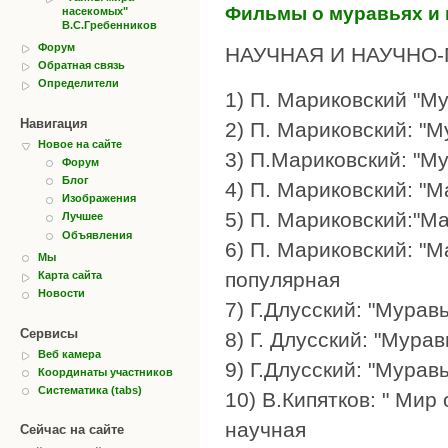
Фильмы о муравьях и 
насекомых"
В.С.Гребенников
Форум
НАУЧНАЯ И НАУЧНО-
Обратная связь
Определители
1) П. Мариковский "М
Навигация
2) П. Мариковский: "
Новое на сайте
3) П.Мариковский: "М
Форум
Блог
4) П. Мариковский: "М
Изображения
5) П. Мариковский:"М
Лучшее
Объявления
6) П. Мариковский: "М
Мы
популярная
Карта сайта
Новости
7) Г.Длусский: "Мурав
Сервисы
8) Г. Длусский: "Мура
Веб камера
9) Г.Длусский: "Мурав
Координаты участников
Систематика (tabs)
10) В.Кипятков: " Ми
научная
Сейчас на сайте