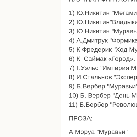
1) Ю.Никитин "Мегами
2) Ю.Никитин"Владык
3) Ю.Никитин "Муравь
4) А.Дмитрук "Формик
5) К.Фредерик "Ход М
6) К. Саймак «Город».
7) Г.Уэльс "Империя 
8) И.Стальнов "Экспе
9) Б.Вербер "Муравьи
10) Б. Вербер "День 
11) Б.Вербер "Револю
ПРОЗА:
А.Моруа "Муравьи"