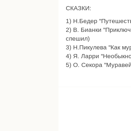
СКАЗКИ:
1) Н.Бедер "Путешест
2) В. Бианки "Приклю
спешил)
3) Н.Пикулева "Как му
4) Я. Ларри "Необыкн
5) О. Секора "Мураве