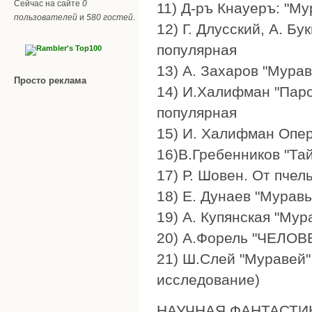
Сейчас на сайте
0
11) Д-ръ Кнауеръ: "Му
пользователей
и
580 гостей
.
12) Г. Длусский, А. Бу
популярная
13) А. Захаров "Мурав
Просто реклама
14) И.Халифман "Паро
популярная
15) И. Халифман Опер
16)В.Гребенников "Та
17) Р. Шовен. От пчел
18) Е. Дунаев "Мурав
19) А. Купянская "Му
20) А.Форель "ЧЕЛОВ
21) Ш.Слей "Муравей" 
исследование)
НАУЧНАЯ ФАНТАСТИ