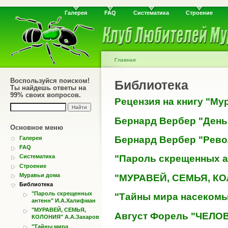
Галерея
FAQ
Систематика
Строение
Главная
Воспользуйся поиском!
Библиотека
Ты найдешь ответы на
99% своих вопросов.
Рецензия на книгу "М
Бернард Вербер "День
Основное меню
Бернард Вербер "Рев
Галерея
FAQ
"Пароль скрещенных а
Систематика
Строение
Муравьи дома
"МУРАВЕЙ, СЕМЬЯ, КО
Библиотека
"Пароль скрещенных
"Тайны мира насекомы
антенн" И.А.Халифман
"МУРАВЕЙ, СЕМЬЯ,
Август Форель "ЧЕЛОВ
КОЛОНИЯ" А.А.Захаров
"Тайны мира