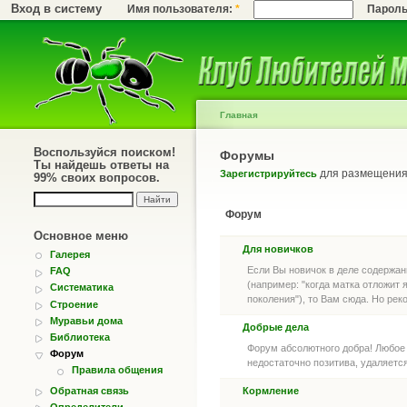
Вход в систему
Имя пользователя:
*
Парол
Главная
Воспользуйся поиском!
Форумы
Ты найдешь ответы на
для размещения 
Зарегистрируйтесь
99% своих вопросов.
Форум
Основное меню
Для новичков
Галерея
Если Вы новичок в деле содержан
FAQ
(например: "когда матка отложит 
Систематика
поколения"), то Вам сюда. Но ре
Строение
Муравьи дома
Добрые дела
Библиотека
Форум абсолютного добра! Любое 
Форум
недостаточно позитива, удаляетс
Правила общения
Обратная связь
Кормление
Определители