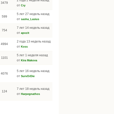
2 года 2 недели назад
3479
от
Cry
5 лет 27 недель назад
599
от
sasha_Lasius
7 лет 14 недель назад
754
от
apozit
2 года 13 недель назад
4994
от
Koss
5 лет 1 неделя назад
1101
от
Kira Makova
5 лет 16 недель назад
4076
от
SurvOrDie
7 лет 18 недель назад
124
от
Harpegnathos