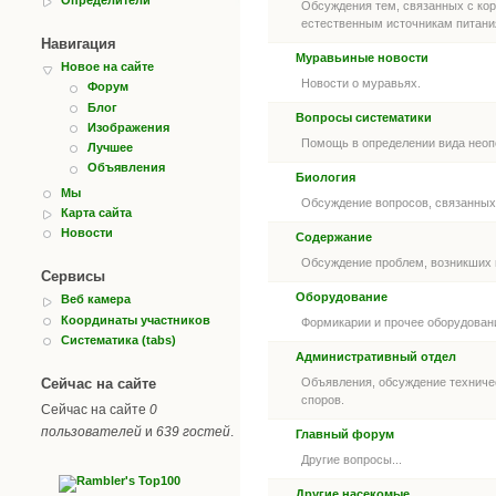
Обсуждения тем, связанных с ко
естественным источникам питани
Навигация
Муравьиные новости
Новое на сайте
Новости о муравьях.
Форум
Блог
Вопросы систематики
Изображения
Помощь в определении вида неоп
Лучшее
Объявления
Биология
Мы
Обсуждение вопросов, связанных 
Карта сайта
Новости
Содержание
Обсуждение проблем, возникших 
Сервисы
Оборудование
Веб камера
Координаты участников
Формикарии и прочее оборудован
Систематика (tabs)
Административный отдел
Сейчас на сайте
Объявления, обсуждение техниче
споров.
Сейчас на сайте
0
пользователей
и
639 гостей
.
Главный форум
Другие вопросы...
Другие насекомые