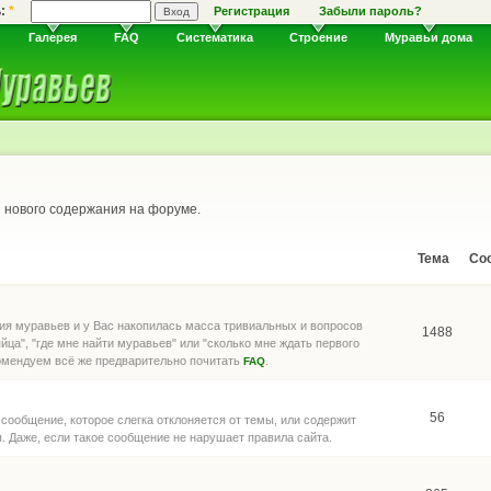
ь:
*
Регистрация
Забыли пароль?
Галерея
FAQ
Систематика
Строение
Муравьи дома
нового содержания на форуме.
Тема
Со
ия муравьев и у Вас накопилась масса тривиальных и вопросов
1488
яйца", "где мне найти муравьев" или "сколько мне ждать первого
комендуем всё же предварительно почитать
.
FAQ
56
сообщение, которое слегка отклоняется от темы, или содержит
я. Даже, если такое сообщение не нарушает правила сайта.