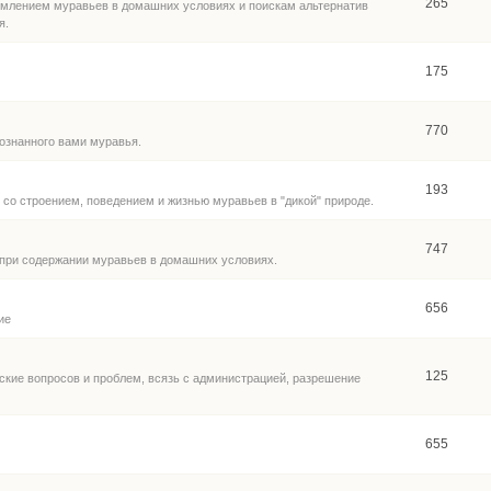
265
рмлением муравьев в домашних условиях и поискам альтернатив
я.
175
770
ознанного вами муравья.
193
со строением, поведением и жизнью муравьев в "дикой" природе.
747
при содержании муравьев в домашних условиях.
656
ие
125
ские вопросов и проблем, всязь с администрацией, разрешение
655