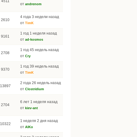
4511
от
andrenom
4 года 3 недели назад
2610
от
TimK
1 год 1 неделя назад
9161
от
ad-kosmos
1 год 45 недель назад
2708
от
Cry
1 год 39 недель назад
9370
от
TimK
2 года 26 недель назад
13897
от
Clostridium
6 лет 1 неделя назад
2704
от
kiev-ant
1 неделя 2 дня назад
10322
от
AlKo