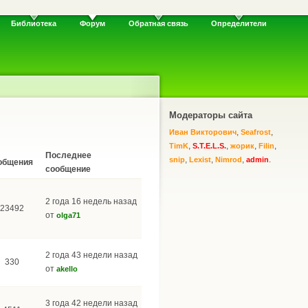
Библиотека
Форум
Обратная связь
Определители
Модераторы сайта
,
,
Иван Викторович
Seafrost
,
,
,
,
TimK
S.T.E.L.S.
жорик
Filin
Последнее
,
,
,
.
snip
Lexist
Nimrod
admin
общения
сообщение
2 года 16 недель назад
23492
от
olga71
2 года 43 недели назад
330
от
akello
3 года 42 недели назад