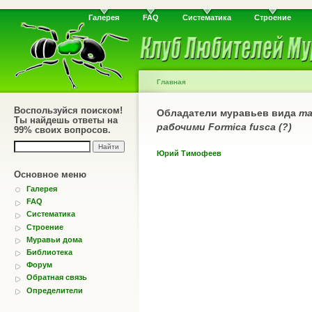
Галерея
FAQ
Систематика
Строение
Главная
Воспользуйся поиском!
Обладатели муравьев вида
та
Ты найдешь ответы на
рабочими Formica fusca (?)
99% своих вопросов.
Юрий Тимофеев
Основное меню
Галерея
FAQ
Систематика
Строение
Муравьи дома
Библиотека
Форум
Обратная связь
Определители