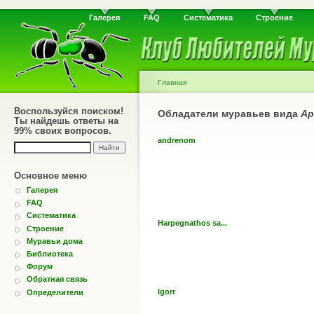
Галерея
FAQ
Систематика
Строение
Главная
Воспользуйся поиском!
Обладатели муравьев вида
Ap
Ты найдешь ответы на
99% своих вопросов.
andrenom
Основное меню
Галерея
FAQ
Систематика
Harpegnathos sa...
Строение
Муравьи дома
Библиотека
Форум
Обратная связь
Igorr
Определители