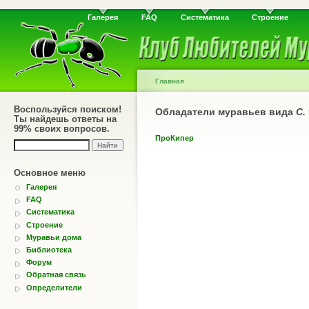
Галерея
FAQ
Систематика
Строение
Главная
Воспользуйся поиском!
Обладатели муравьев вида
C.
Ты найдешь ответы на
99% своих вопросов.
ПроКипер
Основное меню
Галерея
FAQ
Систематика
Строение
Муравьи дома
Библиотека
Форум
Обратная связь
Определители