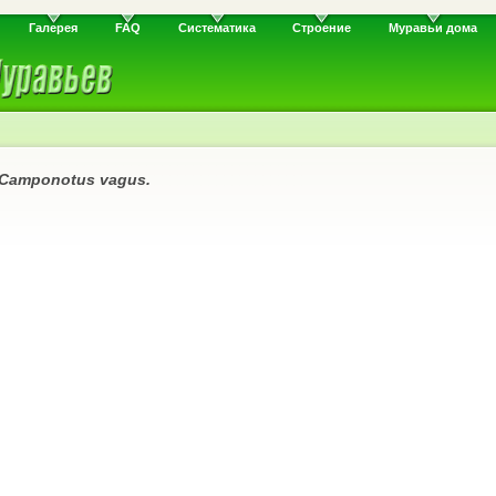
Галерея
FAQ
Систематика
Строение
Муравьи дома
Camponotus vagus.