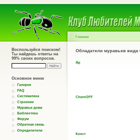
Главная
Воспользуйся поиском!
Обладатели муравьев вида
Ты найдешь ответы на
99% своих вопросов.
Яр
Основное меню
Галерея
FAQ
Систематика
ChernOFF
Строение
Муравьи дома
Библиотека
Форум
Обратная связь
Определители
Конст