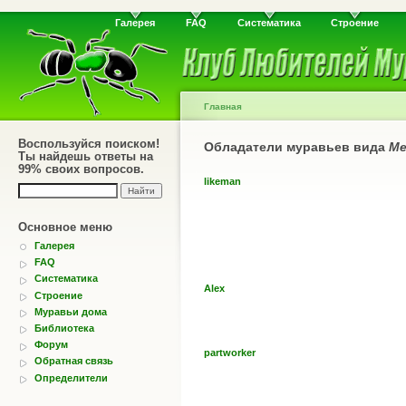
Галерея
FAQ
Систематика
Строение
Главная
Воспользуйся поиском!
Обладатели муравьев вида
Me
Ты найдешь ответы на
99% своих вопросов.
likeman
Основное меню
Галерея
FAQ
Систематика
Alex
Строение
Муравьи дома
Библиотека
Форум
partworker
Обратная связь
Определители