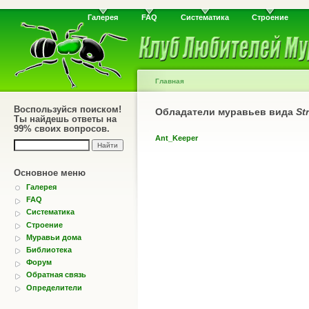
Галерея
FAQ
Систематика
Строение
Главная
Воспользуйся поиском!
Обладатели муравьев вида
St
Ты найдешь ответы на
99% своих вопросов.
Ant_Keeper
Основное меню
Галерея
FAQ
Систематика
Строение
Муравьи дома
Библиотека
Форум
Обратная связь
Определители