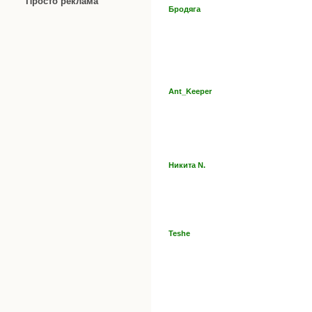
Просто реклама
Бродяга
Ant_Keeper
Никита N.
Teshe