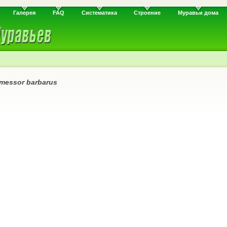
Галерея
FAQ
Систематика
Строение
Муравьи дома
messor barbarus