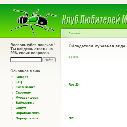
Главная
Воспользуйся поиском!
Обладатели муравьев вида
Ты найдешь ответы на
99% своих вопросов.
ggidra
Основное меню
Галерея
FAQ
RostEm
Систематика
Строение
Муравьи дома
Библиотека
Форум
Обратная связь
Nid
Определители