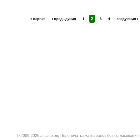
2
« первая
‹ предыдущая
1
3
4
следующая ›
© 2006-2026 antclub.org Перепечатка материалов без согласования