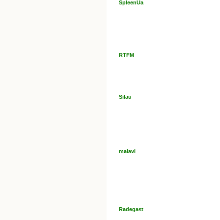
SpleenUa
RTFM
Silau
malavi
Radegast