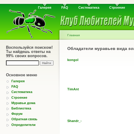
Галерея
FAQ
Систематика
Строение
Главная
Воспользуйся поиском!
Обладатели муравьев вида
so
Ты найдешь ответы на
99% своих вопросов.
kongol
Основное меню
Галерея
FAQ
TimAnt
Систематика
Строение
Муравьи дома
Библиотека
Форум
Обратная связь
Shandr_-
Определители