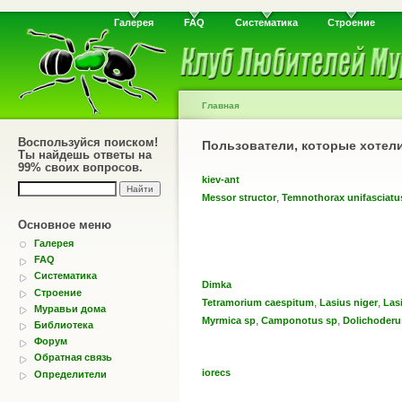
Галерея
FAQ
Систематика
Строение
Главная
Воспользуйся поиском!
Пользователи, которые хотел
Ты найдешь ответы на
99% своих вопросов.
kiev-ant
,
Messor structor
Temnothorax unifasciatu
Основное меню
Галерея
FAQ
Систематика
Dimka
Строение
,
,
Tetramorium caespitum
Lasius niger
Las
Муравьи дома
,
,
Myrmica sp
Camponotus sp
Dolichoderu
Библиотека
Форум
Обратная связь
iorecs
Определители