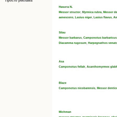
Просто реклама
Никита N.
,
,
Messor structor
Myrmica rubra
Messor de
,
,
,
aenescens
Lasius niger
Lasius flavus
An
Silau
,
Messor barbarus
Camponotus barbaricus
,
Diacamma rugosum
Harpegnathos venato
Asa
,
Camponotus fellah
Acanthomyrmex glabf
Blaze
,
Camponotus nicobarensis
Messor dentic
Michman