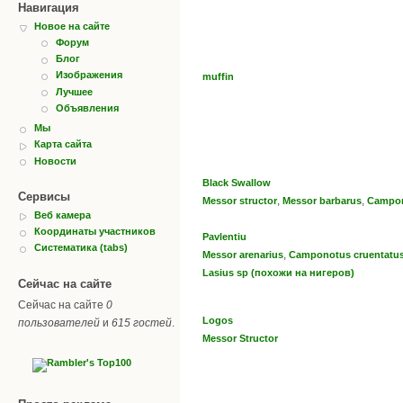
Навигация
Новое на сайте
Форум
Блог
Изображения
muffin
Лучшее
Объявления
Мы
Карта сайта
Новости
Black Swallow
Сервисы
,
,
Messor structor
Messor barbarus
Campon
Веб камера
Координаты участников
Pavlentiu
Систематика (tabs)
,
Messor arenarius
Camponotus cruentatu
Lasius sp (похожи на нигеров)
Сейчас на сайте
Сейчас на сайте
0
Logos
пользователей
и
615 гостей
.
Messor Structor