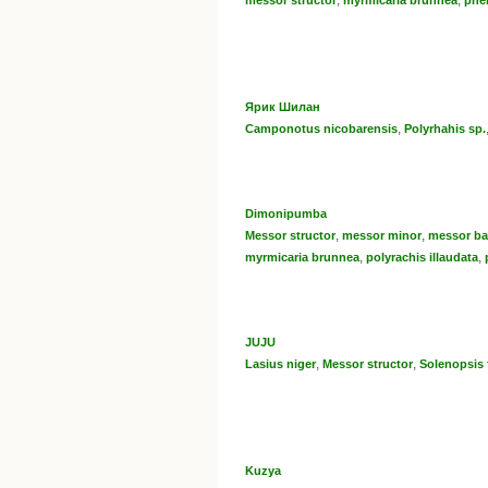
,
,
messor structor
myrmicaria brunnea
phe
Ярик Шилан
,
Camponotus nicobarensis
Polyrhahis sp.
Dimonipumba
,
,
Messor structor
messor minor
messor ba
,
,
myrmicaria brunnea
polyrachis illaudata
JUJU
,
,
Lasius niger
Messor structor
Solenopsis
Kuzya