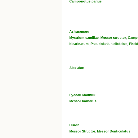
Camponotus parius
Ashuramaru
,
,
Mystrium camillae
Messor structor
Campo
,
,
bicarinatum
Pseudolasius cibdelus
Pheid
Alex alex
Руслан Малинин
Messor barbarus
Huron
,
Messor Structor
Messor Denticulatus