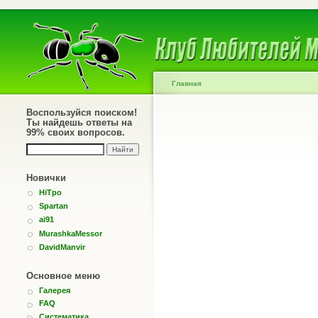
Главная
Воспользуйся поиском!
Ты найдешь ответы на
99% своих вопросов.
Новички
HiTpo
Spartan
ai91
MurashkaMessor
DavidManvir
Основное меню
Галерея
FAQ
Систематика