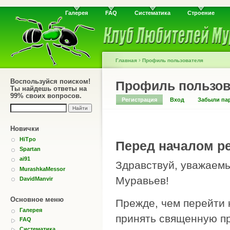
Галерея
FAQ
Систематика
Строение
›
Главная
Профиль пользователя
Воспользуйся поиском!
Профиль пользов
Ты найдешь ответы на
99% своих вопросов.
Регистрация
Вход
Забыли па
Новички
HiTpo
Перед началом ре
Spartan
ai91
Здравствуй, уважаемы
MurashkaMessor
Муравьев!
DavidManvir
Основное меню
Прежде, чем перейти 
Галерея
принять священную пр
FAQ
Систематика