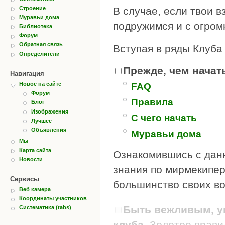
Строение
В случае, если твои в
Муравьи дома
подружимся и с огром
Библиотека
Форум
Обратная связь
Вступая в ряды Клуба
Определители
Прежде, чем начать
Навигация
Новое на сайте
FAQ
Форум
Правила
Блог
Изображения
С чего начать
Лучшее
Объявления
Муравьи дома
Мы
Карта сайта
Ознакомившись с дан
Новости
знания по мирмекипер
Сервисы
большинство своих во
Веб камера
Координаты участников
Быть вежливым, ув
Систематика (tabs)
клуба.
Золотое правил