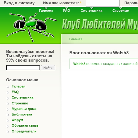
Вход в систему
Имя пользователя:
*
Парол
Галерея
FAQ
Систематика
Строение
Главная
Воспользуйся поиском!
Блог пользователя Wolsh8
Ты найдешь ответы на
99% своих вопросов.
не имеет созданных записей 
Wolsh8
Основное меню
Галерея
FAQ
Систематика
Строение
Муравьи дома
Библиотека
Форум
Обратная связь
Определители