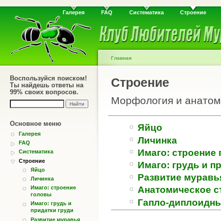
Галерея
FAQ
Систематика
Строение
Главная
Воспользуйся поиском!
Строение
Ты найдешь ответы на
99% своих вопросов.
Морфология и анатом
Основное меню
Яйцо
Галерея
Личинка
FAQ
Имаго: строение
Систематика
Строение
Имаго: грудь и п
Яйцо
Развитие муравь
Личинка
Имаго: строение
Анатомическое с
головы
Гапло-диплоидны
Имаго: грудь и
придатки груди
Развитие муравья