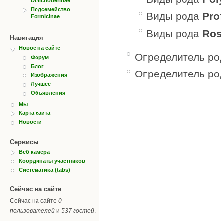
Dolichoderinae
Подсемейство
Виды рода
Pro
Formicinae
Виды рода
Ros
Навигация
Новое на сайте
Определитель ро
Форум
Блог
Определитель ро
Изображения
Лучшее
Объявления
Мы
Карта сайта
Новости
Сервисы
Веб камера
Координаты участников
Систематика (tabs)
Сейчас на сайте
Сейчас на сайте
0
пользователей
и
537 гостей
.