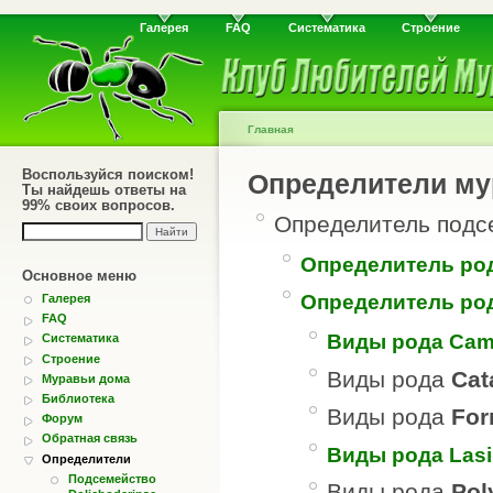
Галерея
FAQ
Систематика
Строение
Главная
Воспользуйся поиском!
Определители му
Ты найдешь ответы на
99% своих вопросов.
Определитель подс
Определитель род
Основное меню
Определитель род
Галерея
FAQ
Виды рода Cam
Систематика
Строение
Виды рода
Cat
Муравьи дома
Библиотека
Виды рода
For
Форум
Обратная связь
Виды рода Lasi
Определители
Подсемейство
Виды рода
Pol