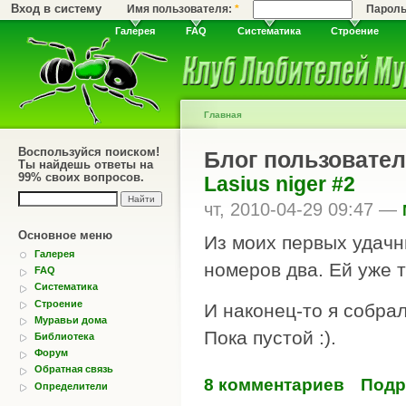
Вход в систему
Имя пользователя:
*
Парол
Галерея
FAQ
Систематика
Строение
Главная
Воспользуйся поиском!
Блог пользовател
Ты найдешь ответы на
99% своих вопросов.
Lasius niger #2
чт, 2010-04-29 09:47 —
Основное меню
Из моих первых удачн
Галерея
номеров два. Ей уже т
FAQ
Систематика
Строение
И наконец-то я собра
Муравьи дома
Пока пустой :).
Библиотека
Форум
Обратная связь
8 комментариев
Подр
Определители