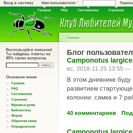
Вход в систему
Имя пользователя:
*
Парол
Галерея
FAQ
Систематика
Строение
Главная
Воспользуйся поиском!
Блог пользователя
Ты найдешь ответы на
99% своих вопросов.
Camponotus largice
вс, 2018-11-25 13:55 —
Основное меню
В этом дневнике буду
Галерея
развитием стартующей
FAQ
Систематика
колонии: самка и 7 ра
Строение
Муравьи дома
Библиотека
40 комментариев
Под
Форум
Обратная связь
Определители
Camponotus largice