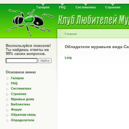
Галерея
FAQ
Систематика
Строение
Главная
Воспользуйся поиском!
Обладатели муравьев вида
Ca
Ты найдешь ответы на
99% своих вопросов.
Lerg
Основное меню
Галерея
FAQ
Систематика
Строение
Муравьи дома
Библиотека
Форум
Обратная связь
Определители