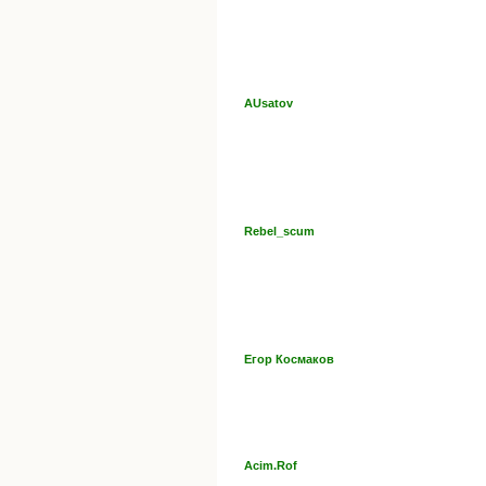
AUsatov
Rebel_scum
Егор Космаков
Acim.Rof