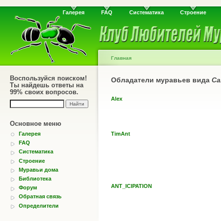
Галерея
FAQ
Систематика
Строение
Главная
Воспользуйся поиском!
Обладатели муравьев вида
Ca
Ты найдешь ответы на
99% своих вопросов.
Alex
Основное меню
Галерея
TimAnt
FAQ
Систематика
Строение
Муравьи дома
Библиотека
ANT_ICIPATION
Форум
Обратная связь
Определители