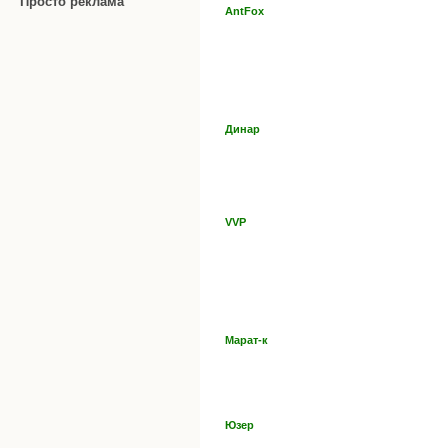
Просто реклама
AntFox
Динар
VVP
Марат-к
Юзер