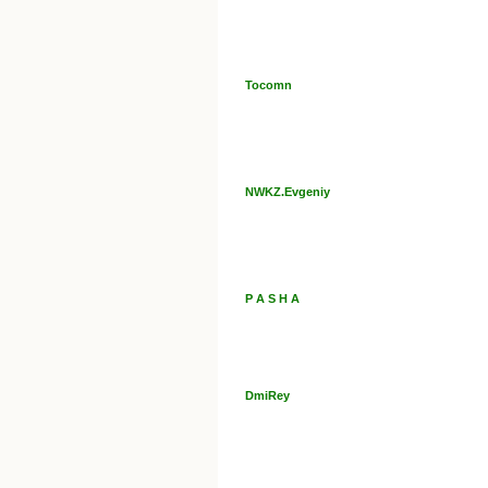
Tocomn
NWKZ.Evgeniy
P A S H A
DmiRey