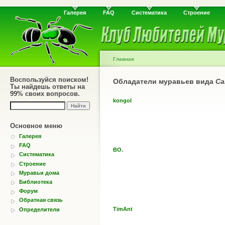
Галерея
FAQ
Систематика
Строение
Главная
Воспользуйся поиском!
Обладатели муравьев вида
Ca
Ты найдешь ответы на
99% своих вопросов.
kongol
Основное меню
Галерея
FAQ
BO.
Систематика
Строение
Муравьи дома
Библиотека
Форум
Обратная связь
TimAnt
Определители