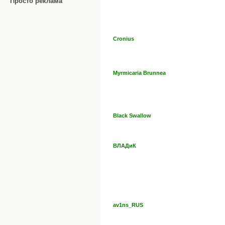
Просто реклама
Cronius
Myrmicaria Brunnea
Black Swallow
ВЛАДиК
av1ns_RUS