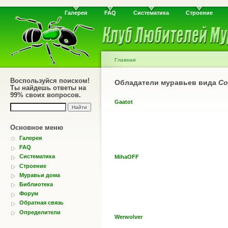
Галерея
FAQ
Систематика
Строение
Главная
Воспользуйся поиском!
Обладатели муравьев вида
Co
Ты найдешь ответы на
99% своих вопросов.
Gaatot
Основное меню
Галерея
FAQ
Систематика
MihaOFF
Строение
Муравьи дома
Библиотека
Форум
Обратная связь
Определители
Werwolver