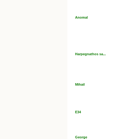
Anomal
Harpegnathos sa...
Mihail
E34
George