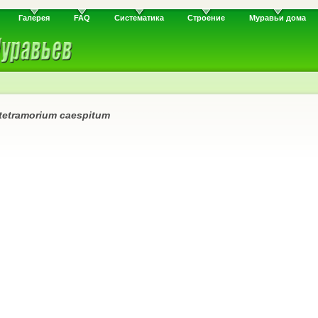
Галерея
FAQ
Систематика
Строение
Муравьи дома
tetramorium caespitum