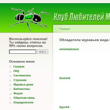
Главная
Воспользуйся поиском!
Обладатели муравьев вида
Ты найдешь ответы на
99% своих вопросов.
antsimplestore
Основное меню
Галерея
FAQ
Систематика
Dominik
Строение
Муравьи дома
Библиотека
Форум
Обратная связь
Определители
EgorAS