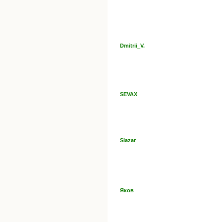
Dmitrii_V.
SEVAX
Slazar
Яков