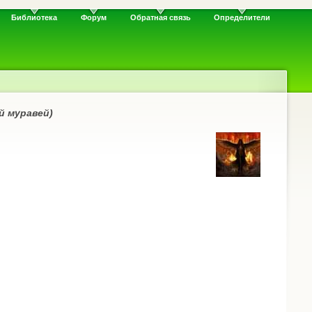
Библиотека
Форум
Обратная связь
Определители
й муравей)