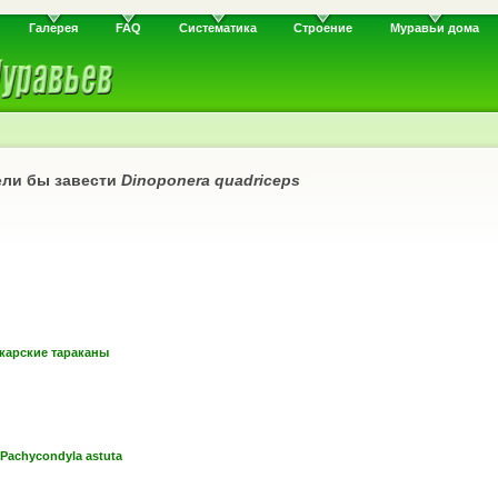
Галерея
FAQ
Систематика
Строение
Муравьи дома
ели бы завести
Dinoponera quadriceps
карские тараканы
Pachycondyla astuta