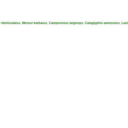
,
,
,
,
 denticulatus
Messor barbarus
Camponotus largiceps
Cataglyphis aenescens
Lasi