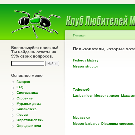
Главная
Воспользуйся поиском!
Пользователи, которые хот
Ты найдешь ответы на
99% своих вопросов.
Fedorov Matvey
Messor structor
Основное меню
Галерея
FAQ
TodesweG
Систематика
,
,
Lasius niger
Messor structor
Мадагас
Строение
Муравьи дома
Библиотека
Форум
Муравьюн
Обратная связь
,
,
Messor barbarus
Diacamma rugosum
Определители