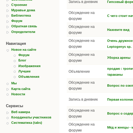
Запись в дневник
Гипсовый фор
Строение
Муравьи дома
Обсуждение на
Библиотека
C чего стоит на
форуме
Форум
Обратная связь
Обсуждение на
Назовите вид
Определители
форуме
Обсуждение на
Очень дружное
Навигация
форуме
Leptogenys sp.
Новое на сайте
Обсуждение на
Форум
Уборка арены
форуме
Блог
Изображения
продаю : тропи
Лучшее
Объявление
тараканы
Объявления
Обсуждение на
Мы
Вопрос по озе
форуме
Карта сайта
Новости
Запись в дневник
Первая колония
Сервисы
Обсуждение на
Веб камера
Вопрос о соде
форуме
Координаты участников
Систематика (tabs)
Обсуждение на
Мёд и жнецы -
форуме