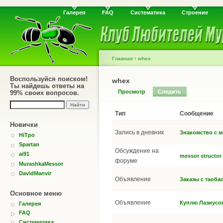
Галерея
FAQ
Систематика
Строение
›
Главная
whex
Воспользуйся поиском!
whex
Ты найдешь ответы на
Просмотр
Следить
99% своих вопросов.
Тип
Сообщение
Новички
Запись в дневник
Знакомство с м
HiTpo
Spartan
Обсуждение на
ai91
messor structor 
форуме
MurashkaMessor
DavidManvir
Объявление
Заказы с таоба
Основное меню
Объявление
Куплю Лазиусо
Галерея
FAQ
Систематика