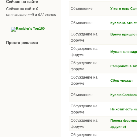
Сейчас на сайте
Объявление
Сейчас на сайте
0
У кого есть C
пользователей
и
622 гостя
.
Объявление
Куплю M. Struct
Обсуждение на
Время пришло #
форуме
!
Просто реклама
Обсуждение на
Муха пчеловид
форуме
Обсуждение на
Camponotus saxa
форуме
Обсуждение на
Сбор урожая
форуме
Объявление
Куплю Carebara
Обсуждение на
Не хотят есть н
форуме
Обсуждение на
Проект формика
форуме
ардуино)
Обсуждение на