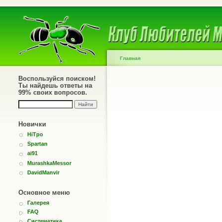
Главная
Воспользуйся поиском!
Ты найдешь ответы на
99% своих вопросов.
Новички
HiTpo
Spartan
ai91
MurashkaMessor
DavidManvir
Основное меню
Галерея
FAQ
Систематика