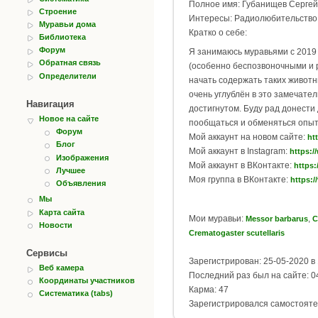
Полное имя: Губанищев Сергей
Строение
Интересы: Радиолюбительство,
Муравьи дома
Кратко о себе:
Библиотека
Форум
Я занимаюсь муравьями с 2019 
Обратная связь
(особенно беспозвоночными и 
Определители
начать содержать таких животн
очень углублён в это замечате
Навигация
достигнутом. Буду рад донести
Новое на сайте
пообщаться и обменяться опыт
Форум
Мой аккаунт на новом сайте:
ht
Блог
Мой аккаунт в Instagram:
https:/
Изображения
Мой аккаунт в ВКонтакте:
https:
Лучшее
Моя группа в ВКонтакте:
https:
Объявления
Мы
Карта сайта
Мои муравьи:
,
Messor barbarus
C
Новости
Crematogaster scutellaris
Сервисы
Зарегистрирован: 25-05-2020 в 
Веб камера
Последний раз был на сайте: 04
Координаты участников
Карма: 47
Систематика (tabs)
Зарегистрировался самостояте