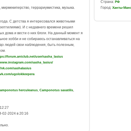
Страна:
РФ
 мирмекиперство, террариумистика, музыка.
Город:
Ханты-Ман
года. С детства я интересовался животными
рептилиями). И с недавнего времени решил
ых дома и вести о них блоги. На данный момент я
льное хобби и не собираюсь останавливаться на
 до людей свои наблюдения, быть полезным,
ом.
tps://forum.antclub.net/user/sasha_lasius
/www.instagram.com/sasha_lasius/
//vk.com/sashalasius
//vk.com/ugolokkeepera
,
,
amponotus herculeanus
Camponotus saxatilis
12:27
-02-2024 в 20:16
льно.