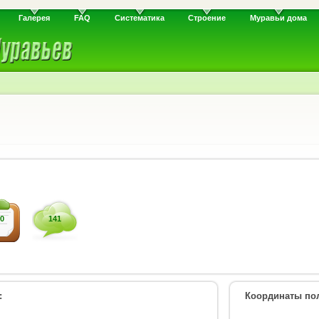
Галерея
FAQ
Систематика
Строение
Муравьи дома
0
141
:
Координаты пол