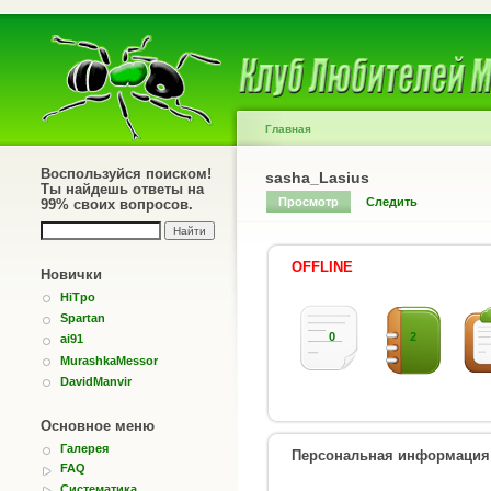
Главная
Воспользуйся поиском!
sasha_Lasius
Ты найдешь ответы на
Просмотр
Следить
99% своих вопросов.
OFFLINE
Новички
HiTpo
Spartan
0
2
ai91
MurashkaMessor
DavidManvir
Основное меню
Галерея
Персональная информация
FAQ
Систематика