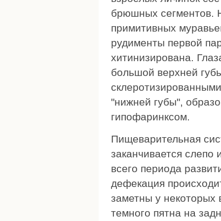
брюшных сегментов. Но
примитивных муравье
рудименты первой пар
хитинизирована. Глаз
большой верхней губ
склеротизированными
"нижней губы", образ
гипофаринксом.
Пищеварительная сист
заканчивается слепо 
всего периода развит
дефекация происходит
заметны у некоторых 
темного пятна на задн