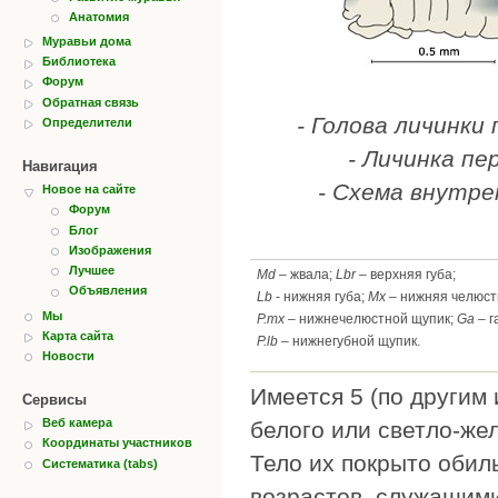
Анатомия
Муравьи дома
Библиотека
Форум
Обратная связь
- Голова личинки 
Определители
- Личинка пер
Навигация
- Схема внутре
Новое на сайте
Форум
Блог
Изображения
Лучшее
Md
– жвала;
Lbr
– верхняя губа;
Объявления
Lb
- нижняя губа;
Mx
– нижняя челюст
Мы
P.mx
– нижнечелюстной щупик;
Ga
– г
Карта сайта
P.lb
– нижнегубной щупик.
Новости
Имеется 5 (по другим
Сервисы
Веб камера
белого или светло-же
Координаты участников
Тело их покрыто обил
Систематика (tabs)
возрастов, служащими