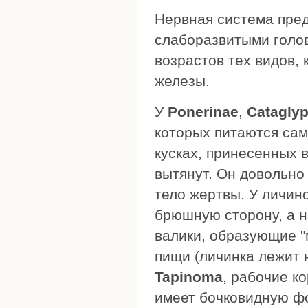
Нервная система пре
слаборазвитыми голов
возрастов тех видов, 
железы.
У
Ponerinae
,
Cataglyp
которых питаются сам
кусках, принесенных 
вытянут. Он довольно
тело жертвы. У личин
брюшную сторону, а н
валики, образующие "
пищи (личинка лежит 
Tapinoma
, рабочие к
имеет бочковидную ф