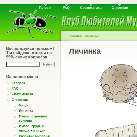
Галерея
FAQ
Систематика
Строение
›
Главная
Строение
Воспользуйся поиском!
Личинка
Ты найдешь ответы на
99% своих вопросов.
Основное меню
Галерея
FAQ
Систематика
Строение
Яйцо
Личинка
Имаго: строение
головы
Имаго: грудь и
придатки груди
Развитие муравья