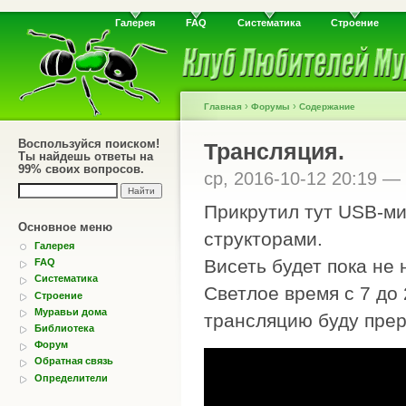
Галерея
FAQ
Систематика
Строение
›
›
Главная
Форумы
Содержание
Воспользуйся поиском!
Трансляция.
Ты найдешь ответы на
99% своих вопросов.
ср, 2016-10-12 20:19 —
Прикрутил тут USB-ми
Основное меню
структорами.
Галерея
Висеть будет пока не 
FAQ
Систематика
Светлое время с 7 до
Строение
Муравьи дома
трансляцию буду прер
Библиотека
Форум
Обратная связь
Определители