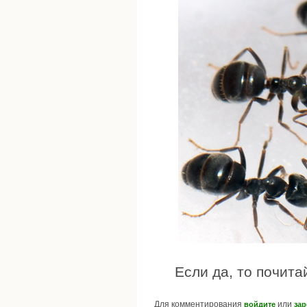
Если да, то почит
Для комментирования
или
войдите
зар