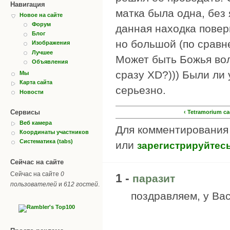
Навигация
матка была одна, без 
Новое на сайте
Форум
данная находка поверг
Блог
но большой (по сравн
Изображения
Лучшее
Может быть Божья во
Объявления
сразу XD?))) Были ли 
Мы
Карта сайта
серьезно.
Новости
Сервисы
‹ Tetramorium c
Веб камера
Для комментировани
Координаты участников
Систематика (tabs)
или
зарегистрируйтес
Сейчас на сайте
Сейчас на сайте
0
1 -
паразит
пользователей
и
612 гостей
.
поздравляем, у Ва