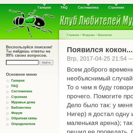
Галерея
FAQ
Систематика
Строение
›
›
Главная
Форумы
Биология
Воспользуйся поиском!
Появился кокон...
Ты найдешь ответы на
99% своих вопросов.
Втр, 2017-04-25 21:54
Всем доброго времени
Основное меню
необъяснимый случай
Галерея
То о чем я буду говор
FAQ
Систематика
прочего. Помогите про
Строение
Муравьи дома
Дело было так: у меня
Библиотека
Нигер) я достал одну
Форум
Обратная связь
маленькая арена); так
Определители
решил ее проведать. С