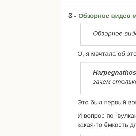
3 -
Обзорное видео 
Обзорное вид
О, я мечтала об это
Harpegnatho
зачем стольк
Это был первый воп
И вопрос по "вулка
какая-то ёмкость д