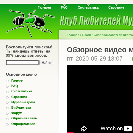
Галерея
FAQ
Систематика
Строение
›
›
Главная
Блоги
Блог пользователя likem
Воспользуйся поиском!
Обзорное видео м
Ты найдешь ответы на
99% своих вопросов.
пт, 2020-05-29 13:07 —
Основное меню
Галерея
FAQ
Систематика
Строение
Муравьи дома
Библиотека
Форум
Обратная связь
Определители