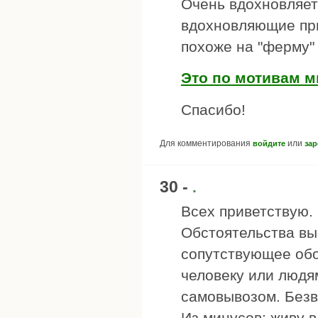
Очень вдохновляет
вдохновляющие при
похоже на "ферму" 
Это по мотивам мы
Спасибо!
Для комментирования
или
войдите
зар
30 -
.
Всех приветствую.
Обстоятельства вы
сопутствующее обо
человеку или людя
самовывозом. Безв
Из минусов: живу в