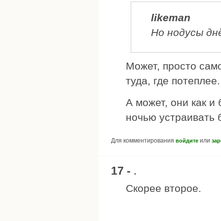
likeman
Но нодусы дн
Может, просто само
туда, где потеплее.
А может, они как и
ночью устраивать 
Для комментирования
или
войдите
зар
17 -
.
Скорее второе.