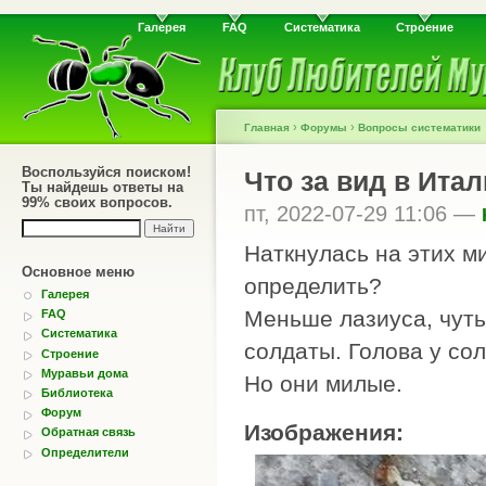
Галерея
FAQ
Систематика
Строение
›
›
Главная
Форумы
Вопросы систематики
Воспользуйся поиском!
Что за вид в Ита
Ты найдешь ответы на
99% своих вопросов.
пт, 2022-07-29 11:06 —
Наткнулась на этих м
Основное меню
определить?
Галерея
Меньше лазиуса, чуть
FAQ
Систематика
солдаты. Голова у сол
Строение
Муравьи дома
Но они милые.
Библиотека
Форум
Изображения:
Обратная связь
Определители