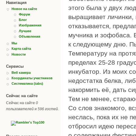
Навигация
этого была у двух люд
Новое на сайте
Форум
выращивает личинки, 
Блог
отказывается, предла
Изображения
Лучшее
мучника и зофобаса. 
Объявления
к следующему дню. Пь
Мы
Карта сайта
Температуру на протя
Новости
пределах 25-28 граду
Сервисы
инкубатор. Из моих с
Веб камера
Координаты участников
недостатка белка, либ
Систематика (tabs)
накормить её, дать си
Сейчас на сайте
Тем не менее, стараю
Сейчас на сайте
0
Со слов знакомого, вс
пользователей
и
596 гостей
.
неслась, пока их не п
отбросил идею переса
о содержании фестину