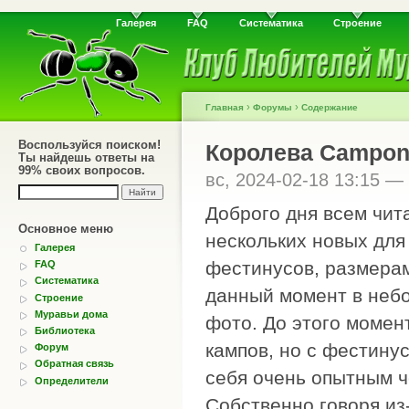
Галерея
FAQ
Систематика
Строение
›
›
Главная
Форумы
Содержание
Воспользуйся поиском!
Королева Camponot
Ты найдешь ответы на
99% своих вопросов.
вс, 2024-02-18 13:15 —
Доброго дня всем чит
Основное меню
нескольких новых для
Галерея
фестинусов, размерам
FAQ
Систематика
данный момент в небо
Строение
Муравьи дома
фото. До этого момен
Библиотека
кампов, но с фестинус
Форум
Обратная связь
себя очень опытным ч
Определители
Собственно говоря из-