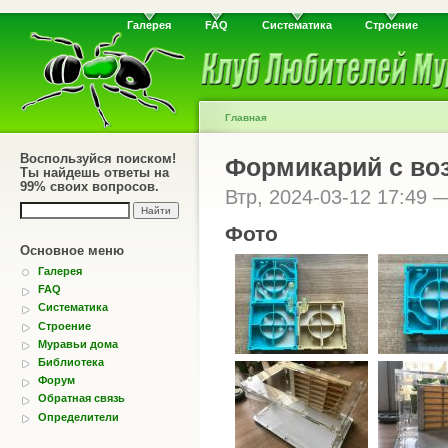
Галерея
FAQ
Систематика
Строение
Главная
Воспользуйся поиском!
Формикарий с во
Ты найдешь ответы на
99% своих вопросов.
Втр, 2024-03-12 17:49
Фото
Основное меню
Галерея
FAQ
Систематика
Строение
Муравьи дома
Библиотека
Форум
Обратная связь
Определители