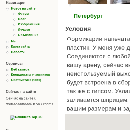
Навигация
Новое на сайте
Форум
Петербург
Блог
Изображения
Условия
Лучшее
Объявления
Формикарии напечата
Мы
пластик. У меня уже 
Карта сайта
Новости
Соединяются с любой
Сервисы
вашу арену, сейчас в
Веб камера
неиспользуемый выхо
Координаты участников
Систематика (tabs)
будет встроена в сбо
так же с гипсом. Увл
Сейчас на сайте
заливается шприцем. 
Сейчас на сайте
0
пользователей
и
583 гостя
.
вашим размерам и за