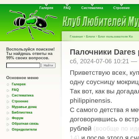
Галерея
FAQ
Систематика
Строение
›
›
Главная
Блоги
Блог пользователя Ko
Воспользуйся поиском!
Палочники Dаrеs р
Ты найдешь ответы на
99% своих вопросов.
сб, 2024-07-06 10:21 —
Приветствую всех, куп
Основное меню
одну соусницу мокриц
Галерея
Так вот, как вы догад
FAQ
Систематика
рhiliррinеnsis.
Строение
Муравьи дома
С самого детства я ме
Библиотека
договорившись о встре
Форум
Обратная связь
рублей
(вообще по ид
Определители
14)
и после этого я с