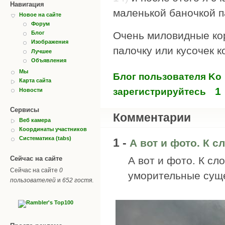
Навигация
маленькой баночкой п
Новое на сайте
Форум
Очень миловидные ко
Блог
Изображения
палочку или кусочек к
Лучшее
Объявления
Мы
Блог пользователя Ko
Карта сайта
1
зарегистрируйтесь
Новости
Сервисы
Комментарии
Веб камера
Координаты участников
Систематика (tabs)
1 -
А вот и фото. К с
А вот и фото. К сл
Сейчас на сайте
Сейчас на сайте
0
уморительные сущ
пользователей
и
652 гостя
.