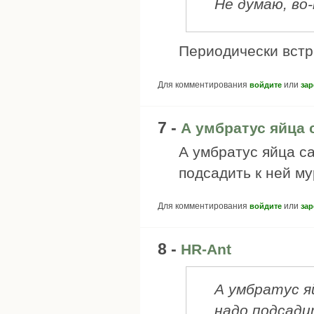
Не думаю, во-
Периодически встр
Для комментирования
или
войдите
зар
7 -
А умбратус яйца 
А умбратус яйца с
подсадить к ней м
Для комментирования
или
войдите
зар
8 -
HR-Ant
А умбратус я
надо подсади