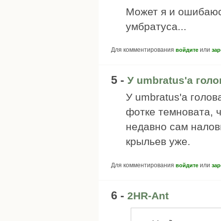
Может я и ошибаюс
умбратуса...
Для комментирования
или
войдите
зар
5 -
У umbratus'а гол
У umbratus'а голов
фотке темновата, 
недавно сам налов
крыльев уже.
Для комментирования
или
войдите
зар
6 -
2HR-Ant