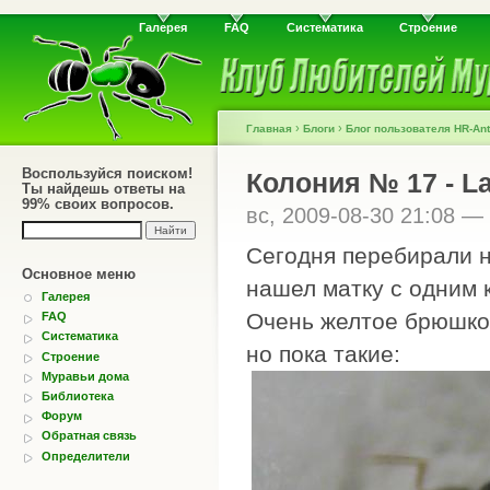
Галерея
FAQ
Систематика
Строение
›
›
Главная
Блоги
Блог пользователя HR-Ant
Воспользуйся поиском!
Колония № 17 - L
Ты найдешь ответы на
99% своих вопросов.
вс, 2009-08-30 21:08 —
Сегодня перебирали на
Основное меню
нашел матку с одним 
Галерея
Очень желтое брюшко 
FAQ
Систематика
но пока такие:
Строение
Муравьи дома
Библиотека
Форум
Обратная связь
Определители