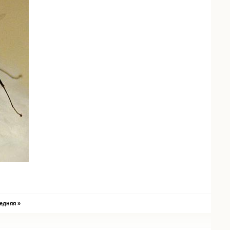
едняя »