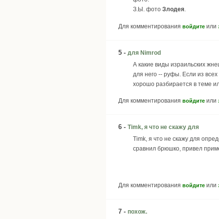
З.Ы. фото
Злодея
.
Для комментирования
или
войдите
5 -
для Nimrod
А какие виды израильских жнец
для него -- руфы. Если из все
хорошо разбирается в теме ил
Для комментирования
или
войдите
6 -
Timk, я что не скажу для
Timk, я что не скажу для опре
сравнил брюшко, привел приме
Для комментирования
или
войдите
7 -
похож.