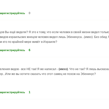
0
зарегистрируйтесь
ов Вы ещё видели? Я это к тому, что если человек в своей жизни видел толь
х видов израильских жнецов человек видел лишь Эбенинуса...(имхо). Без обид.
и кто по крайней мере живёт в Израиле?
6
зарегистрируйтесь
деления видов - все НЕ так! Я же написал -
(имхо)
. Что не так? Я лишь высказ
р...Или же вы хотите сказать что этот самец не похож на Эбенинус?
1
зарегистрируйтесь