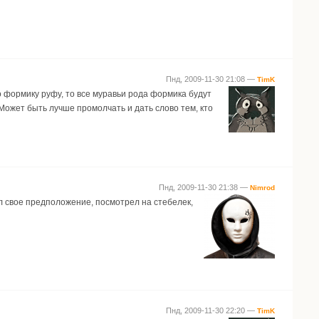
Пнд, 2009-11-30 21:08 —
TimK
ко формику руфу, то все муравьи рода формика будут
 Может быть лучше промолчать и дать слово тем, кто
Пнд, 2009-11-30 21:38 —
Nimrod
ал свое предположение, посмотрел на стебелек,
Пнд, 2009-11-30 22:20 —
TimK