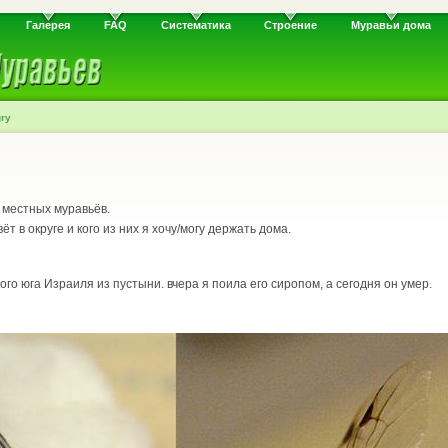
Галерея
FAQ
Систематика
Строение
Муравьи дома
gry
 местных муравьёв.
т в округе и кого из них я хочу/могу держать дома.
ого юга Израиля из пустыни. вчера я поила его сиропом, а сегодня он умер.