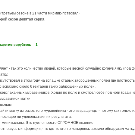
в третьем сезоне в 21 части мирмикипствовал)
торой сезон девятая серия.
1
зарегистрируйтесь
яет - так это количество людей, которые весной случайно копнув ямку (под ф
атку.
исутствовал в этом году на вспашке старых заброшенных полей где плотност
ло вспахано около 6 гектаров таких заброшенных полей.
жевспаханных муравейников. Ходил по полю и смотрел себе под ноги (ради чег
 муравьиной матки.
ыводам.
айти матку из разрытого муравейника - это извращенцы - потому как только 
носящее ни удовольствия ни результата.
е - минимальны. Это нужно просто ОГРОМНОЕ везение.
отношусь к информции, что где-то кто-то ковыряясь в земле обнаружил матку.