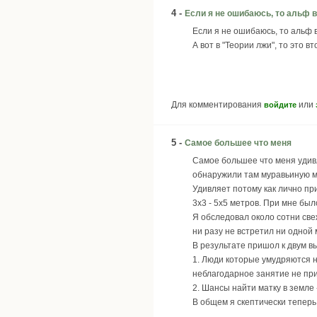
4 -
Если я не ошибаюсь, то альф в
Если я не ошибаюсь, то альф 
А вот в "Теории лжи", то это в
Для комментирования
или
войдите
5 -
Самое большее что меня
Самое большее что меня удивл
обнаружили там муравьиную м
Удивляет потому как лично пр
3х3 - 5х5 метров. При мне бы
Я обследовал около сотни све
ни разу не встретил ни одной
В результате пришол к двум в
1. Люди которые умудряются н
неблагодарное занятие не при
2. Шансы найти матку в земл
В общем я скептически теперь 