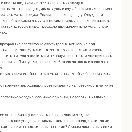
 постоянно, в чем, скорее всего, есть их заслуга.
, хотел что-то посадить, делал лунку и случайно заметил на земле
оказалась матка лазиуса. Рядом я нашел еще одну. Откуда они
вительно были самки лазиуса я не сомневаюсь - нашел в интернете
тки тех, которые нашел, к сожалению, выложить не могу, почему -
наю.
ве прозрачные пластиковые двухлитровые бутылки из-под
но через стенки бутылки), то есть чтобы глина лежала очень
тенки, как я смог заметить, им не получалось. Потом мне пришлось
е ползала. Я испугался, не понял сбежала ли она или залезла в
м.
которую вынимал, обратно, так же стараясь, чтобы образовывалось
я от времени заглядываю, проветриваю, но на поверхность матки не
це постоянно холодно, особенно по ночам, а отопление недавно
ее что пробирки у меня есть и, я понимаю, метод этот
верняка они уже делали кладки в земле на огороде, хватит ли им
езет за ним на поверхность, не так ли? А снова доставать глину и