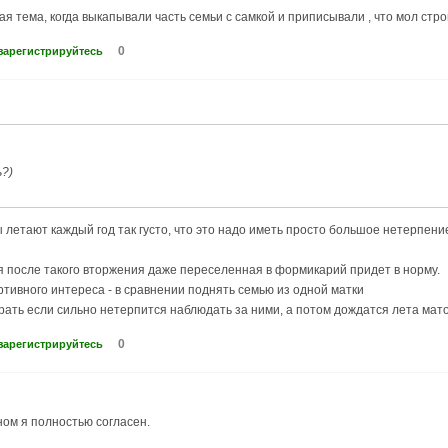
я тема, когда выкапывали часть семьи с самкой и приписывали , что мол строи
0
зарегистрируйтесь
?)
ы летают каждый год так густо, что это надо иметь просто большое нетерпени
ья после такого вторжения даже переселенная в формикарий придет в норму.
ртивного интереса - в сравнении поднять семью из одной матки
ть если сильно нетерпится наблюдать за ними, а потом дождатся лета маток
0
зарегистрируйтесь
ном я полностью согласен.