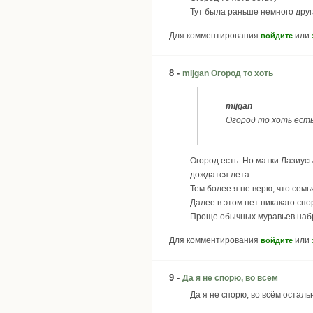
Тут была раньше немного друга
Для комментирования
или
войдите
8 -
mijgan Огород то хоть
mijgan
Огород то хоть есть
Огород есть. Но матки Лазиус
дождатся лета.
Тем более я не верю, что сем
Далее в этом нет никакаго спо
Проще обычных муравьев набра
Для комментирования
или
войдите
9 -
Да я не спорю, во всём
Да я не спорю, во всём осталь