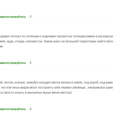
0
зарегистрируйтесь
недавно ползал по полянам и поднимал прогретые солнцем камни и рассматри
мле, куда, откуда, неизвестно. Каков шанс на большой территории найти бег
ки.
0
зарегистрируйтесь
ной, летом, осенью, зимой(!) находил маток нигера в земле, под корой, под ка
 тех или иных видов могут построить себе первое убежище...нигерам все равн
ь) просто искать в указанных выше мною местах)
0
зарегистрируйтесь