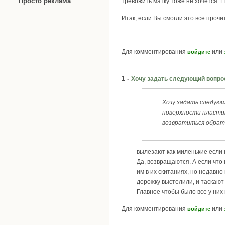
Просто реклама
тревожить матку тоже не хочется. Е
Итак, если Вы смогли это все проч
Для комментирования
или
войдите
1 -
Хочу задать следующий вопро
Хочу задать следующ
поверхности пластик
возвратиться обратн
вылезают как миленькие если н
Да, возвращаются. А если что 
им в их скитаниях, но недавно
дорожку выстелили, и таскают 
Главное чтобы было все у них 
Для комментирования
или
войдите