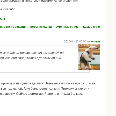
(если муравьи выведутся, я наверняка так и сделаю).
ее спасибо.
.. ›
нности поведения
побег из банки
суточные ритмы
Lasius niger
пт, 2010-04-23 00:04 —
kentuki
ьным гладким поверхностям: по стеклу, по
ти, где они содержатся? Должны ли они
е приходит не один, а десяток). Раньше я особо не препятствовал
ться под лапой. А не было меня пол для. Прихожу, а там они
 их лавочку. Сейчас формикарий-арена и никуда больше.