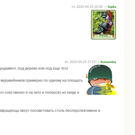
пт, 2010-04-23 16:30 —
Top6a
пт, 2010-04-23 17:23 —
Komandos
ундамент, под дерево или под еще что)
ь муравейников примерно по одному на площать
о собственно я на него и поперся) но нигде и
извращенцы могут посоветовать столь бесперспективное и