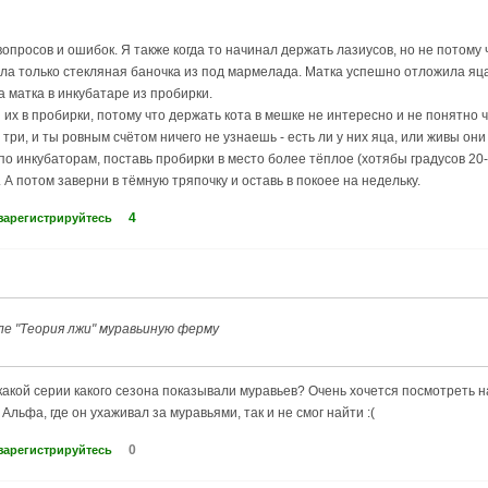
просов и ошибок. Я также когда то начинал держать лазиусов, но не потому ч
ыла только стекляная баночка из под мармелада. Матка успешно отложила яца
 матка в инкубатаре из пробирки.
 их в пробирки, потому что держать кота в мешке не интересно и не понятно
 три, и ты ровным счётом ничего не узнаешь - есть ли у них яца, или живы о
по инкубаторам, поставь пробирки в место более тёплое (хотябы градусов 20-
 А потом заверни в тёмную тряпочку и оставь в покоее на недельку.
4
зарегистрируйтесь
але "Теория лжи" муравьиную ферму
акой серии какого сезона показывали муравьев? Очень хочется посмотреть на
 Альфа, где он ухаживал за муравьями, так и не смог найти :(
0
зарегистрируйтесь