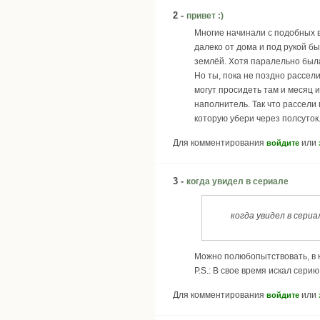
2 -
привет :)
Многие начинали с подобных во
далеко от дома и под рукой б
землёй. Хотя паралельно была
Но ты, пока не поздно рассели
могут просидеть там и месяц и
наполнитель. Так что рассели 
которую убери через полсуток.
Для комментирования
или
войдите
3 -
когда увидел в сериале
когда увидел в сери
Можно полюбопытствовать, в к
P.S.: В свое время искал серию
Для комментирования
или
войдите