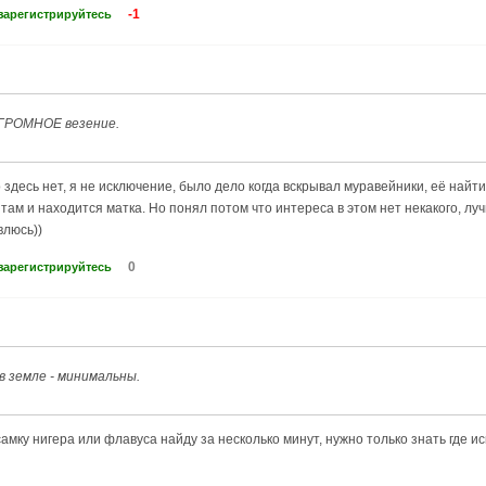
-1
зарегистрируйтесь
ГРОМНОЕ везение.
здесь нет, я не исключение, было дело когда вскрывал муравейники, её найти 
 там и находится матка. Но понял потом что интереса в этом нет некакого, луч
влюсь))
0
зарегистрируйтесь
 земле - минимальны.
мку нигера или флавуса найду за несколько минут, нужно только знать где ис