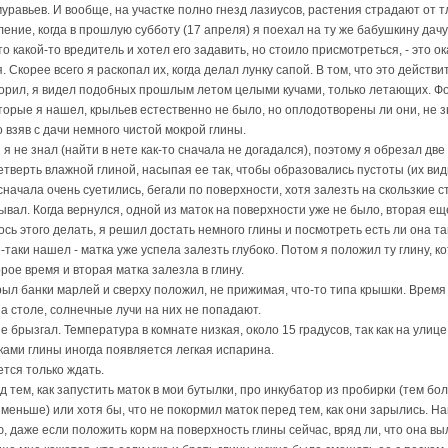
уравьев. И вообще, на участке полно гнезд лазиусов, растения страдают от тли
ение, когда в прошлую субботу (17 апреля) я поехал на ту же бабушкину дачу
о какой-то вредитель и хотел его задавить, но стоило присмотреться, - это 
я. Скорее всего я раскопал их, когда делал лунку сапой. В том, что это дейст
оворил, я видел подобных прошлым летом целыми кучами, только летающих. Фо
оторые я нашел, крыльев естественно не было, но оплодотворены ли они, не з
 взяв с дачи немного чистой мокрой глины.
 я не знал (найти в нете как-то сначала не догадался), поэтому я обрезал д
етверть влажной глиной, насыпая ее так, чтобы образовались пустоты (их вид
сначала очень суетились, бегали по поверхности, хотя залезть на скользкие с
ывал. Когда вернулся, одной из маток на поверхности уже не было, вторая ещ
лось этого делать, я решил достать немного глины и посмотреть есть ли она та
е-таки нашел - матка уже успела залезть глубоко. Потом я положил ту глину, 
рое время и вторая матка залезла в глину.
акрыл банки марлей и сверху положил, не прижимая, что-то типа крышки. Врем
на столе, солнечные лучи на них не попадают.
е брызгал. Температура в комнате низкая, около 15 градусов, так как на ули
ками глины иногда появляется легкая испарина.
ется только ждать.
 тем, как запустить маток в мои бутылки, про инкубатор из пробирки (тем бол
меньше) или хотя бы, что не покормил маток перед тем, как они зарылись. На
ю, даже если положить корм на поверхность глины сейчас, вряд ли, что она выл