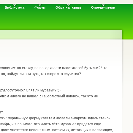
Библиотека
Форум
Обратная связь
Определители
рхностям: по стеклу, по поверхности пластиковой бутылки? Что
о, найдут ли они путь, как скоро это случится?
руглосуточно? Спят ли муравьи? :))
олком ничего не нашел. Я абсолютный новичок, так что не
т.
лжи" муравьиную ферму (так там назвали аквариум, вдоль стенок
кабрь, и я понимал, что ждать лёта муравьев придется еще
 на даче множество непонятных насекомых, летающих и ползающих,