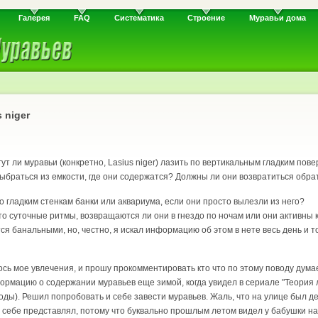
Галерея
FAQ
Систематика
Строение
Муравьи дома
 niger
т ли муравьи (конкретно, Lasius niger) лазить по вертикальным гладким пове
ыбраться из емкости, где они содержатся? Должны ли они возвратиться обратн
о гладким стенкам банки или аквариума, если они просто вылезли из него?
то суточные ритмы, возвращаются ли они в гнездо по ночам или они активны к
ся банальными, но, честно, я искал информацию об этом в нете весь день и т
ось мое увлечения, и прошу прокомментировать кто что по этому поводу думае
формацию о содержании муравьев еще зимой, когда увидел в сериале "Теория 
ды). Решил попробовать и себе завести муравьев. Жаль, что на улице был де
но себе представлял, потому что буквально прошлым летом видел у бабушки