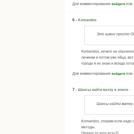
Для комментирования
или
войдите
6 -
Komandos
Это нужно просто О
Komandos, нечего не обычного 
личинки и потом уже яйца, вот
городе я их знаю и всегда гото
Для комментирования
или
войдите
7 -
Шансы найти матку в земле -
Шансы найти матку в
Komandos, спорим если надо са
методы.
Огород то хоть есть?)