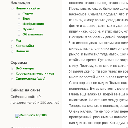
Навигация
похожих отчасти на ос, отчасти на м
Новое на сайте
Представьте, каково было мое удивл
Форум
насекомое. Сначала подумал, что эт
Блог
взялись, я могу только догадыватьс
Изображения
фотки и сравнил, хотя, как я уже г
Лучшее
пишу ниже. Короче, у этих маток, к
Объявления
В общем, я забрал их домой, заодно
Мы
Что именно делать с этими матками
Карта сайта
минералки, наполнил их где-то на ч
Новости
рыхло; и выпустил туда маток. Они 
отойти на время. Бутылки я не закр
Сервисы
глину. Поэтому, хотя мне и не хоте
Веб камера
Я вынял уже почти всю глину, но вс
Координаты участников
много полостей и пор. Через некото
Систематика (tabs)
С тех пор я их не видел. Только н
появлялись. Бутылки стоят у меня 
Сейчас на сайте
Глина еще влажная, водой ее еще н
Сейчас на сайте
0
выключили. На стенках между кусоч
пользователей
и
590 гостей
.
Теперь, на сколько я понимаю, оста
Очень жалею, что не прочитал перед
проверенный, риск был бы намного 
сил делать это еще раз. Как я дума