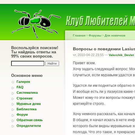
›
›
Главная
Форумы
Для новичков
Воспользуйся поиском!
Вопросы о поведении Lasius
Ты найдешь ответы на
чт, 2010-04-22 23:55 —
Valerchik_Devlet
99% своих вопросов.
Привет всем.
Хочу задать следующий вопрос: Могу
случиться, если муравьям удастся в
Основное меню
Галерея
Удастся ли им подняться обратно п
FAQ
И вообще есть ли у лазиусов какие-
Систематика
Может кому-то эти вопросы покажут
Строение
критикуйте строго.
Муравьи дома
Библиотека
Хочу немного рассказать, как начал
Форум
В общем, я начал искать в нете ин
Обратная связь
Определители
которого были видны муравьиные хо
полгода. Что это такое, я прекрас