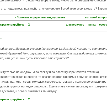
ще мне кажется, что если уже и брать глину, нужно было смешать ее с песком 
итать, поделитесь, пожалуйста, мнением, что Вы об этом всем думаете? Заран
‹ Помогите определить вид муравьев
вот такой вопрос.
2
зарегистрируйтесь
Для новичков
глина
особе
с:
ий вопрос: Могут ли муравьи (конкретно, Lasius niger) лазить по вертикал
овой бутылки? Что случиться, если муравьям удастся выбраться из емкос
о, найдут ли они путь, как скоро это случится?
ету талька на ободках. И по стеклу и по пластику карабкаются отлично)
находят на столе съестное, то возвращаются в формик, зовут со-сестер, и уж
 начали наглеть - съели молодых сверчков, которых я в полуметре оставил гре
домой трупики молодых сверчков... Еще в клаву начали лесть, ну я и прикрыл
в достатке, и побеги снизятся к минимуму.
2
зарегистрируйтесь