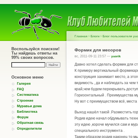
›
›
Главная
Блоги
Блог пользователя yuo
Воспользуйся поиском!
Формик для месоров
Ты найдешь ответы на
вс, 2011-09-11 23:57 —
yuorik
99% своих вопросов.
Давно хотел сделать формик для ст
К примеру вертикальный формикари
конструкция занимает место, а это
Основное меню
видимость , да и наблюдать за чем 
Галерея
край,чем будем перекрывать доступ 
FAQ
Систематика
Горизонтальный . Преимущества мур
Строение
Ну вот с преимуществом всё, мест
Муравьи дома
Библиотека
Выход нашёл такой .Разместить гор
Форум
Родив идею начал обдумывать техни
Обратная связь
эту идею ,короче мучился сам и мур
Определители
специального инструмента .
Таким образом родив наконец то мы