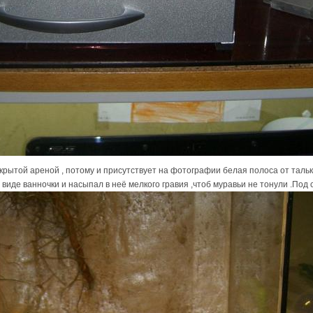
рытой ареной , потому и присутствует на фотографии белая полоса от таль
виде ванночки и насыпал в неё мелкого гравия ,чтоб муравьи не тонули .Под 