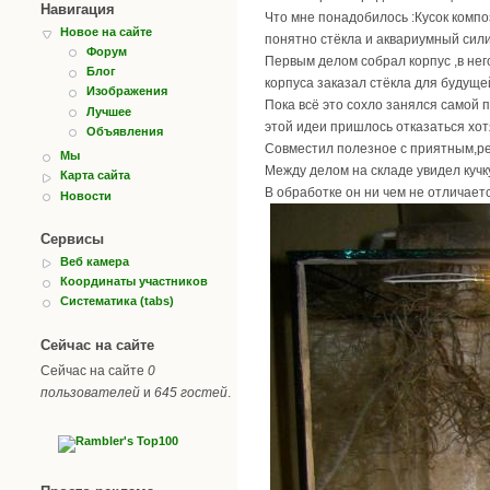
Навигация
Что мне понадобилось :Кусок компо
Новое на сайте
понятно стёкла и аквариумный сили
Форум
Первым делом собрал корпус ,в нег
Блог
корпуса заказал стёкла для будуще
Изображения
Пока всё это сохло занялся самой п
Лучшее
этой идеи пришлось отказаться хот
Объявления
Совместил полезное с приятным,р
Мы
Между делом на складе увидел кучк
Карта сайта
В обработке он ни чем не отличаетс
Новости
Сервисы
Веб камера
Координаты участников
Систематика (tabs)
Сейчас на сайте
Сейчас на сайте
0
пользователей
и
645 гостей
.