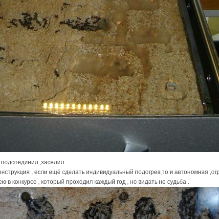
 подсоединил ,заселил.
нструкция , если ещё сделать индивидуальный подогрев,то и автономная ,ог
ю в конкурсе , который проходил каждый год , но видать не судьба .