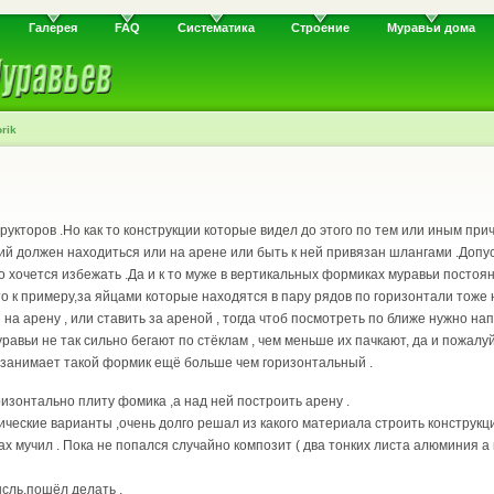
Галерея
FAQ
Систематика
Строение
Муравьи дома
rik
рукторов .Но как то конструкции которые видел до этого по тем или иным при
й должен находиться или на арене или быть к ней привязан шлангами .Допус
го хочется избежать .Да и к то муже в вертикальных формиках муравьи посто
то к примеру,за яйцами которые находятся в пару рядов по горизонтали тоже 
на арену , или ставить за ареной , тогда чтоб посмотреть по ближе нужно нап
авьи не так сильно бегают по стёклам , чем меньше их пачкают, да и пожалу
а занимает такой формик ещё больше чем горизонтальный .
изонтально плиту фомика ,а над ней построить арену .
ческие варианты ,очень долго решал из какого материала строить конструкц
ах мучил . Пока не попался случайно композит ( два тонких листа алюминия а 
сль,пошёл делать .