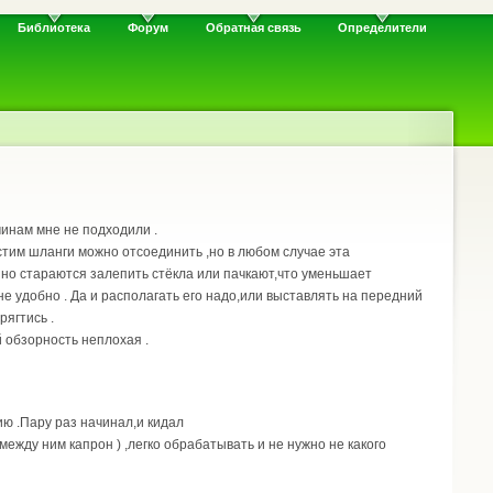
Библиотека
Форум
Обратная связь
Определители
чинам мне не подходили .
тим шланги можно отсоединить ,но в любом случае эта
янно стараются залепить стёкла или пачкают,что уменьшает
не удобно . Да и располагать его надо,или выставлять на передний
рягтись .
й обзорность неплохая .
ию .Пару раз начинал,и кидал
между ним капрон ) ,легко обрабатывать и не нужно не какого