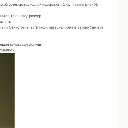
а ,Кусочек светодиодной подсветки и блок питания к ней,Ну
енькая .После,под размер
рмлять .
ть из Сенистоуна (есть такой материал крепче бетона ) но и от
 решил делать сам формик.
лучилось.