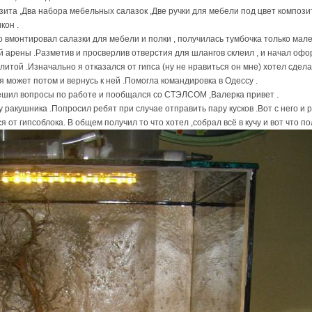
зита ,Два набора мебельных салазок ,Две ручки для мебели под цвет композит
кон .
о вмонтировал салазки для мебели и полки , получилась тумбочка только мал
й арены .Разметив и просверлив отверстия для шлангов склеил , и начал офо
литой .Изначально я отказался от гипса (ну не нравиться он мне) хотел сдела
я может потом и вернусь к ней .Помогла командировка в Одессу .
ешил вопросы по работе и пообщался со СТЭЛСОМ ,Валерка привет .
у ракушника .Попросил ребят при случае отправить пару кусков .Вот с него и
я от гипсоблока. В общем получил то что хотел ,собрал всё в кучу и вот что по