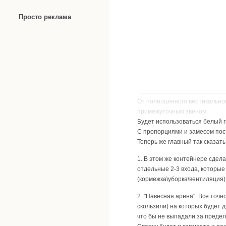
Просто реклама
От полноценного вертикально
промежуточным звеном.
Будет использоваться белый ги
С пропорциями и замесом пос
Теперь же главный так сказать
1. В этом же контейнере сдела
отдельные 2-3 входа, которые
(кормежка\уборка\вентиляция)
2. "Навесная арена". Все точн
скользили) на которых будет 
что бы не выпадали за пределы