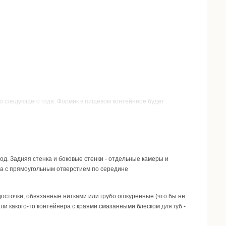
о следующего года. Формик в пищевом контейнере будет
ход. Задняя стенка и боковые стенки - отдельные камеры и
шка с прямоугольным отверстием по середине
и\досточки, обвязанные нитками или грубо ошкуренные (что бы не
ли какого-то контейнера с краями смазанными блеском для губ -