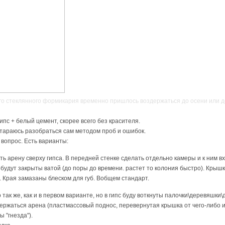
го стеклянного формикария временно пришлось воздержаться до осени или д
пс + белый цемент, скорее всего без красителя.
тараюсь разобраться сам методом проб и ошибок.
 вопрос. Есть варианты:
ть арену сверху гипса. В передней стенке сделать отдельно камеры и к ним в
 будут закрыты ватой (до поры до времени. растет то колония быстро). Кры
. Края замазаны блеском для губ. Вобщем стандарт.
о так же, как и в первом варианте, но в гипс буду воткнуты палочки\деревяшк
держаться арена (пластмассовый поднос, перевернутая крышка от чего-либо и
 "гнезда").