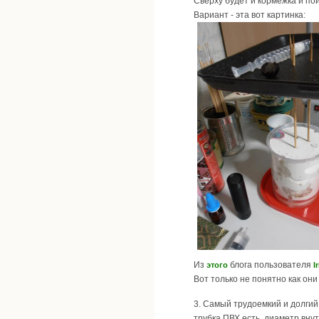
Сверху будет и кормежка и пои
Вариант - эта вот картинка:
Из
блога пользователя
этого
I
Вот только не понятно как они
3. Самый трудоемкий и долгий
трубка ПВХ есть, диаметр внут