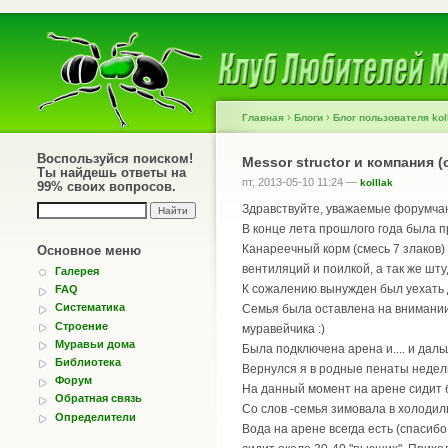
›
›
Главная
Блоги
Блог пользователя kol
Воспользуйся поиском!
Messor structor и компания (
Ты найдешь ответы на
пт, 2013-05-10 11:24 —
kolllak
99% своих вопросов.
Здравствуйте, уважаемые форумча
В конце лета прошлого года была п
Канареечный корм (смесь 7 злаков)
Основное меню
вентиляций и поилкой, а так же шт
Галерея
К сожалению вынужден был уехать д
FAQ
Систематика
Семья была оставлена на внимании 
Строение
муравейчика :)
Муравьи дома
Была подключена арена и.... и даль
Библиотека
Вернулся я в родные пенаты неделю
Форум
На данный момент на арене сидит б
Обратная связь
Со слов -семья зимовала в холодиль
Определители
Вода на арене всегда есть (спасиб