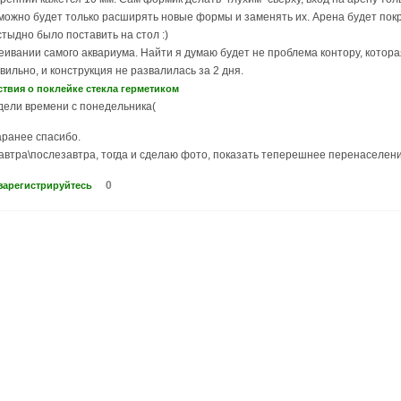
ожно будет только расширять новые формы и заменять их. Арена будет покрыт
тыдно было поставить на стол :)
леивании самого аквариума. Найти я думаю будет не проблема контору, котора
вильно, и конструкция не развалилась за 2 дня.
ствия о поклейке стекла герметиком
едели времени с понедельника(
ранее спасибо.
 завтра\послезавтра, тогда и сделаю фото, показать теперешнее перенаселени
0
зарегистрируйтесь