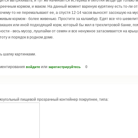
ится вытряхивать, и тут же начинается истерика и беготня везде где только 
ареечным кормом, и маком. На данный момент вареную курятину есть то-ли от
 почему-то не перемалывают ее, а спустя 12-14 часов выносят засохшую на му
живым кормом - более живенько. Простите за каламбур. Едят все что шевели
акашек или иной подходящий корм, который бы жил в трехлитровой банке, по
ьности - весь мусор, лушпайки от семян и все ненужное затаскивается на кр
тоту и порядок в родном доме.
ь шапку картинками.
мментирования
или
0
войдите
зарегистрируйтесь
оугольный пищевой прозрачный контейнер покрупнее, типа: