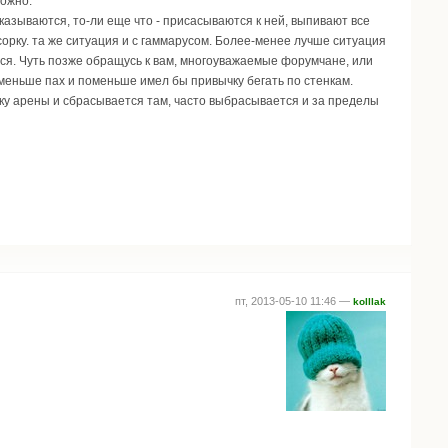
можно.
казываются, то-ли еще что - присасываются к ней, выпивают все
сорку. та же ситуация и с гаммарусом. Более-менее лучше ситуация
тся. Чуть позже обращусь к вам, многоуважаемые форумчане, или
меньше пах и поменьше имел бы привычку бегать по стенкам.
ышку арены и сбрасывается там, часто выбрасывается и за пределы
пт, 2013-05-10 11:46 —
kolllak