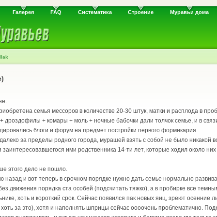
Галерея
FAQ
Систематика
Строение
Муравьи дома
llak
с)
не.
риобретена семья мессоров в количестве 20-30 штук, матки и расплода в проб
 + дроздофилы + комары + моль + ночные бабочки дали толчок семье, и в связ
удировались блоги и форум на предмет постройки первого формикария.
алеко за пределы родного города, мурашей взять с собой не было никакой 
заинтересовавшегося ими родственника 14-ти лет, которые ходил около них 2
ше этого дело не пошло.
 назад и вот теперь в срочном порядке нужно дать семье нормально развива
ез движения порядка ста особей (подсчитать тяжко), а в пробирке все темны
нике, хоть и короткий срок. Сейчас появился пак новых яиц, зреют осенние ли
о хоть за это), хотя и наполнять шприцы сейчас оооочень проблематично. Под