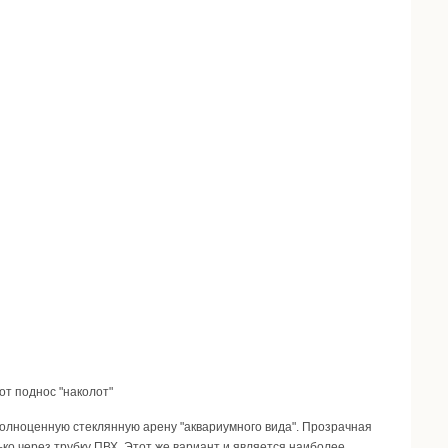
от поднос "наколот"
 полноценную стеклянную арену "аквариумного вида". Прозрачная
ько через трубку ПВХ. Этот же вариант и является наиболее