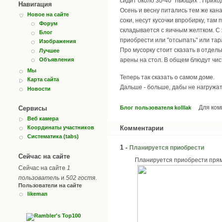
сидит около 30-40 "пьющих". Приход
Навигация
Осень и весну питались тем же кан
Новое на сайте
соки, несут кусочки впробирку, там
Форум
складывается с яичным желтком. С 
Блог
приобрести или "отсыпать" или тар
Изображения
Про мусорку стоит сказать в отдел
Лучшее
Объявления
арены на стол. В общем блюдут чис
Мы
Теперь так сказать о самом доме.
Карта сайта
Дальше - больше, дабы не нагружат
Новости
Для ко
Сервисы
Блог пользователя kolllak
Веб камера
Комментарии
Координаты участников
Систематика (tabs)
1 -
Планируется приобрести
Сейчас на сайте
Планируется приобрести прям
Сейчас на сайте
1
пользователь
и
502 гостя
.
Пользователи на сайте
likeman