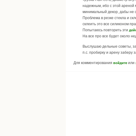
надежным, ибо с этой ареной м
минимальный декор, дабы не с
Проблема в резке стекла и ск
склеить это все силиконом пра
Попытаюсь повторить эти
дей
На все про все будет около н
Выслушаю дельные советы, за
п.с. пробирку и арену заберу
Для комментирования
или
войдите