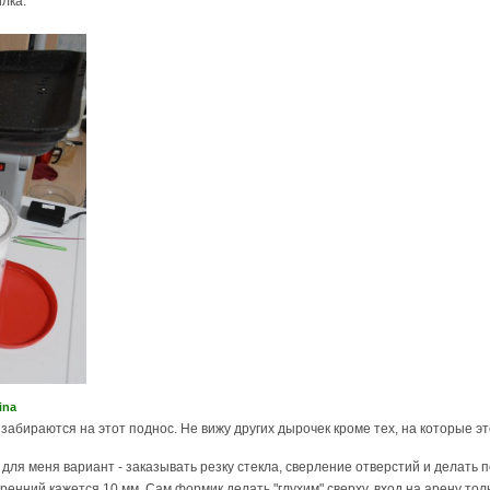
лка.
rina
 забираются на этот поднос. Не вижу других дырочек кроме тех, на которые эт
 для меня вариант - заказывать резку стекла, сверление отверстий и делать
ренний кажется 10 мм. Сам формик делать "глухим" сверху, вход на арену тол