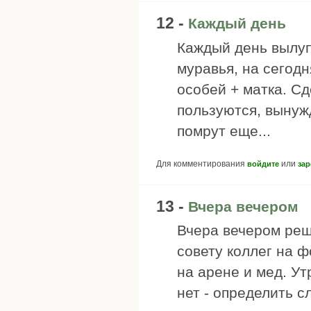
12 -
Каждый день
Каждый день вылуп
муравья, на сегод
особей + матка. Сд
пользуются, вынужд
помрут еще...
Для комментирования
или
войдите
зар
13 -
Вчера вечером
Вчера вечером реш
совету коллег на 
на арене и мед. У
нет - определить с