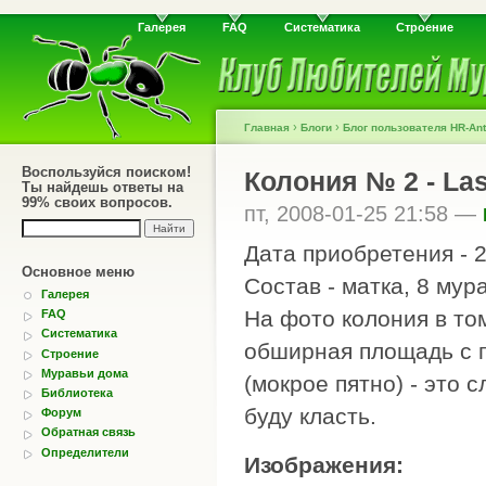
Галерея
FAQ
Систематика
Строение
›
›
Главная
Блоги
Блог пользователя HR-Ant
Воспользуйся поиском!
Колония № 2 - La
Ты найдешь ответы на
99% своих вопросов.
пт, 2008-01-25 21:58 —
Дата приобретения - 2
Основное меню
Состав - матка, 8 мур
Галерея
На фото колония в том
FAQ
Систематика
обширная площадь с п
Строение
Муравьи дома
(мокрое пятно) - это 
Библиотека
буду класть.
Форум
Обратная связь
Определители
Изображения: