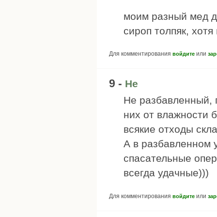
моим разный мед да
сироп толпяк, хот
Для комментирования
или
войдите
зар
9 -
Не
Не разбавленный, п
них от влажности б
всякие отходы скл
А в разбавленном 
спасательные опер
всегда удачные)))
Для комментирования
или
войдите
зар