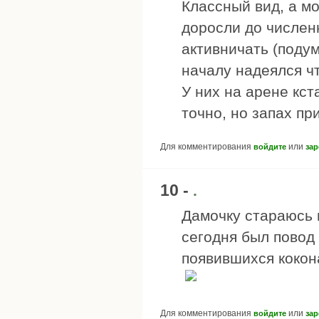
Классный вид, а м
доросли до числен
активничать (подум
началу надеялся чт
У них на арене кст
точно, но запах пр
Для комментирования
или
войдите
зар
10 -
.
Дамочку стараюсь 
сегодня был повод
появившихся кокон
Для комментирования
или
войдите
зар