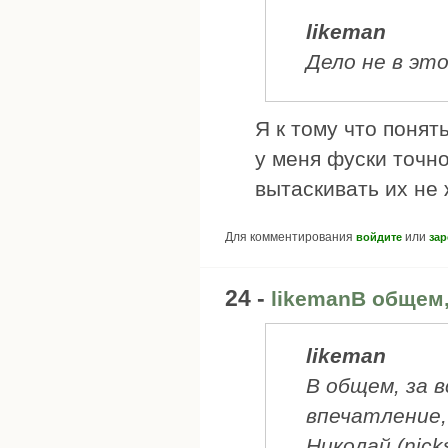
likeman
Дело не в эт
Я к тому что поня
у меня фуски точн
вытаскивать их не 
Для комментирования
или
войдите
зар
24 -
likemanВ общем,
likeman
В общем, за 
впечатление,
Николай (nick