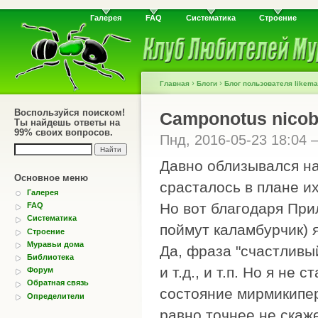
Галерея
FAQ
Систематика
Строение
›
›
Главная
Блоги
Блог пользователя likem
Воспользуйся поиском!
Camponotus nicob
Ты найдешь ответы на
99% своих вопросов.
Пнд, 2016-05-23 18:04
Давно облизывался на 
Основное меню
срасталось в плане и
Галерея
Но вот благодаря При
FAQ
Систематика
поймут каламбурчик) 
Строение
Муравьи дома
Да, фраза "счастливы
Библиотека
и т.д., и т.п. Но я не
Форум
Обратная связь
состояние мирмикипе
Определители
равно точнее не скаже