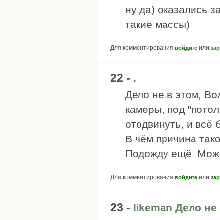
ну да) оказались з
такие массы)
Для комментирования
или
войдите
зар
22 -
.
Дело не в этом, Во
камеры, под "потол
отодвинуть, и всё б
В чём причина тако
Подожду ещё. Может
Для комментирования
или
войдите
зар
23 -
likeman Дело не 