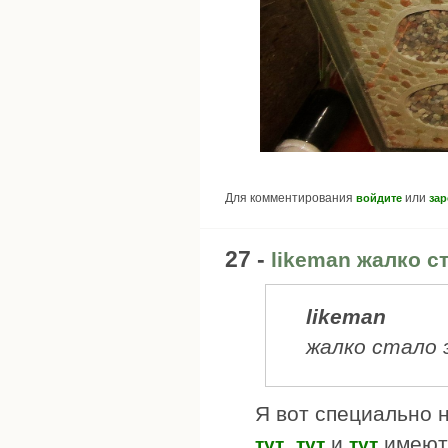
Для комментирования
или
войдите
зар
27 -
likeman жалко с
likeman
жалко стало 
Я вот специально н
,
и
имеютс
тут
тут
тут