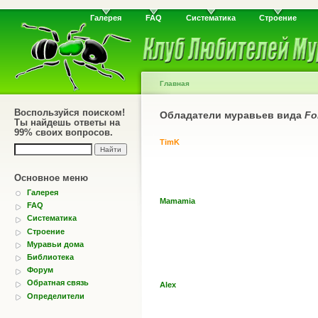
Галерея
FAQ
Систематика
Строение
Главная
Воспользуйся поиском!
Обладатели муравьев вида
Fo
Ты найдешь ответы на
99% своих вопросов.
TimK
Основное меню
Галерея
Mamamia
FAQ
Систематика
Строение
Муравьи дома
Библиотека
Форум
Обратная связь
Alex
Определители