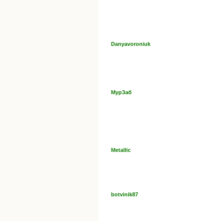
Danyavoroniuk
МурЗаб
Metallic
botvinik87