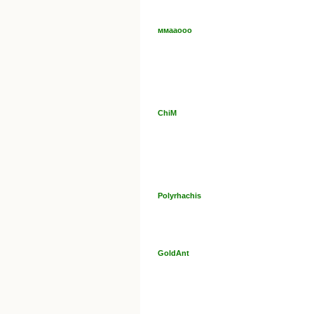
ммааооо
ChiM
Polyrhachis
GoldAnt