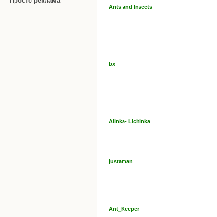
Просто реклама
Ants and Insects
bx
Alinka- Lichinka
justaman
Ant_Keeper