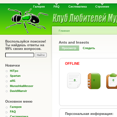
Галерея
FAQ
Систематика
Строение
Главная
Воспользуйся поиском!
Ants and Insects
Ты найдешь ответы на
Просмотр
Следить
99% своих вопросов.
OFFLINE
Новички
HiTpo
Spartan
0
0
0
ai91
MurashkaMessor
DavidManvir
Основное меню
Галерея
FAQ
Персональная информация:
Систематика