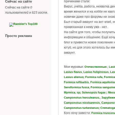
Сейчас на сайте
причинами стали:
Вирус, учёба, работа, нехватка дене
Сейчас на сайте
0
время женился и на хобби не хват
пользователей
и
623 гостя
.
новички даже про форумы не знают
Был старый аккаунт на ант клаб, н
привязанная к нему уже - нет.
На сайте для того, чтобы получить
Просто реклама
информации и общению. Ещё хочу
блог и привести новое поколение 
ютуб, но для этого хотелось бы им
аккаунт.
Мои муравьи:
,
Отечественные:
Lasi
,
,
Lasius flavus
Lasius fuliginosus
Las
,
Lasius alienus; Formica rufa
Formica
,
Formica rufibarbis
Formica aquilonia
,
Serviformica fusca
Formica sanguine
Myrmica. sp; Solenopsis fugax ; Me
,
Camponotus herculeanus.
Зарубеж
,
Camponotus nicobarensis
Camponot
Camponotus turkestanus; Crematogast
Кого хочу завести:
Formica truncor