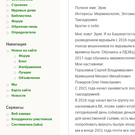
Строение
Полное имя: Эрик
Муравьи дома
Интересы: Мирмекология, Энтомол
Библиотека
Таксидермия
Форум
Кратко о себе:
Обратная связь
Определители
Мне зовут Эрик. Я из Башкортоста
разведением муравьёв с 2016 года
Навигация
поиска мошенников по муравьям в
Новое на сайте
времена были. Обучаюсь а РДЭБЦ 
Форум
2017 года обучаюсь мирмекологие
Блог
Мои наставники:
Изображения
Герасимов Сергей Владимирович
Лучшее
Кривошеев Михаил Михайлович
Объявления
Пожаров Олег Николаевич
Мы
С 2021 года начал заниматься зоо
Карта сайта
таксидермией.
Новости
В 2018 году начал вести группу по
насекомым в ВК, позже завёл ютуб
Сервисы
сегодняшний день собираю деньги
Веб камера
для качественной съёмки, есть мы
Координаты участников
попробовать вернуть былую эпоху 
Систематика (tabs)
как в конце 2021 года почти все за